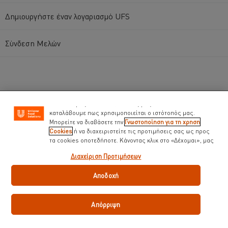
Δημιουργήστε έναν λογαριασμό UFS
Χρησιμοποιούμε cookies ( και παρόμοιες τεχνικές)
προκειμένου να βελτιώσουμε την εμπειρία σας στον
Σύνδεση Μελών
ιστότοπό μας. Τα Cookies σας βοηθούν να απολαμβάνετε
κάποιες δυνατότητες ( όπως να αποθηκεύετε επιγραμμικά
το « καλάθι αγορών» σας) την λειτουργία κοινωνικής
δικτύωσης ( για το facebook, Instagram κλπ) και να
διαμορφώνονται τα μηνύματα και να εμφανίζονται οι
διαφημίσεις προσαρμοσμένες στα ενδιαφέροντά σας ( στον
ιστότοπό μας και αλλού). Επίσης μας βοηθούν να
Αρχική
καταλάβουμε πως χρησιμοποιείται ο ιστότοπός μας.
Μπορείτε να διαβάσετε την
Γνωστοποίηση για τη χρηση
Cookies
ή να διαχειριστείτε τις προτιμήσεις σας ως προς
Οι Μάρκες μας
τα cookies οποτεδήποτε. Κάνοντας κλικ στο «Δέχομαι», μας
δίνετε την συναίνεσή σας για την χρήση cookies.
Νέα & Τάσεις
Διαχείριση Προτιμήσεων
Εκπαίδευση για Chefs
Αποδοχή
Συνταγές
Απόρριψη
Προϊόντα & E-Shop