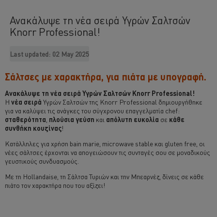
Ανακάλυψε τη νέα σειρά Υγρών Σαλτσών
Knorr Professional!
Last updated:
02 May 2025
Σάλτσες με χαρακτήρα, για πιάτα με υπογραφή.
Ανακάλυψε τη νέα σειρά Υγρών Σαλτσών Knorr Professional!
Η
νέα σειρά
Υγρών Σαλτσών της Knorr Professional δημιουργήθηκε
για να καλύψει τις ανάγκες του σύγχρονου επαγγελματία chef:
σταθερότητα
,
πλούσια γεύση
και
απόλυτη ευκολία
σε
κάθε
συνθήκη κουζίνας
!
Κατάλληλες για χρήση bain marie, microwave stable και gluten free, οι
νέες σάλτσες έρχονται να απογειώσουν τις συνταγές σου σε μοναδικούς
γευστικούς συνδυασμούς.
Με τη Hollandaise, τη Σάλτσα Τυριών και την Μπεαρνέζ, δίνεις σε κάθε
πιάτο τον χαρακτήρα που του αξίζει!