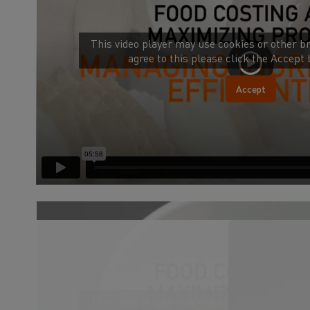
This video player may use cookies or other br
agree to this please click the Accept
Accept
This video player may use cookies or other br