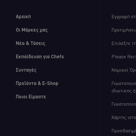
Αρχική
Εγγραφή στ
Οι Μάρκες μας
Προτιμήσει
Νέα & Τάσεις
Επιλέξτε τ
Εκπαίδευση για Chefs
Please Rec
Συνταγές
Νομικοί Όρ
Προϊόντα & E-Shop
Γνωστοποιη
This video player may use cookies or other br
ιδιωτικης 
agree to this please click the Accept
Ποιοι Είμαστε
Γνωστοποίη
Accept
Χάρτης ιστ
Προσβασιμ