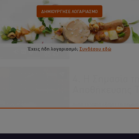
κουζίνα, τόσο πιο αποτελεσματ
 button below.
το video.
ΔΗΜΙΟΎΡΓΗΣΕ ΛΟΓΑΡΙΑΣΜΌ
Έχεις ήδη λογαριασμό;
Συνδέσου εδώ
05:47
4. Η Σημασία τ
Αποθήκευσης 
Αυτό το video εξηγεί τη σημασί
της παραλαβής και της αποθήκ
owser storage. If you
ασφάλεια τροφίμων για την απο
 button below.
FIFO.