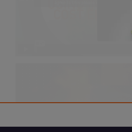
agree to this please click the Accept
Accept
This video player may use cookies or other br
agree to this please click the Accept
Accept