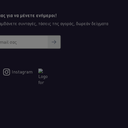
ας για να μένετε ενήμεροι!
μβάνετε συνταγές, τάσεις της αγοράς, δωρεάν δείγματα
email σας
αραγγελιών
α διαχειριστείτε τους προμηθευτές σας, πως μπορείτε να
όντων όταν παραλαμβάνονται και πως να εξασφαλίσετε
Instagram
νες απαιτήσεις.