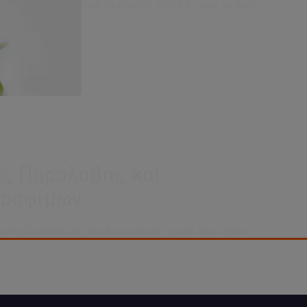
ική είναι σε σχέση με το κόστος. Δείτε το πως σε αυτό
ης Παραλαβής και
Τροφίμων
α της διαδικασίας που θα χρειαστεί για τη διαχείριση
ευσης τροφίμων, χρησιμοποιώντας τον οδηγό για την
φυγή φθοράς, αλλά και γιατί χρησιμοποιούμε τη μέθοδο