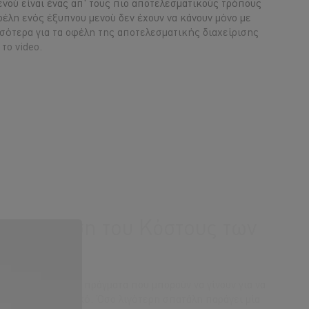
ενού είναι ένας απ' τους πιο αποτελεσματικούς τρόπους
φέλη ενός έξυπνου μενού δεν έχουν να κάνουν μόνο με
σότερα για τα οφέλη της αποτελεσματικής διαχείρισης
το video.
ική Χρήση του Κόστους των
πάρχουν επιπλέον πράγματα που μπορούν να γίνουν για να
 από ένα συστατικό. Όσο λιγότερη σπατάλη παράγει μία