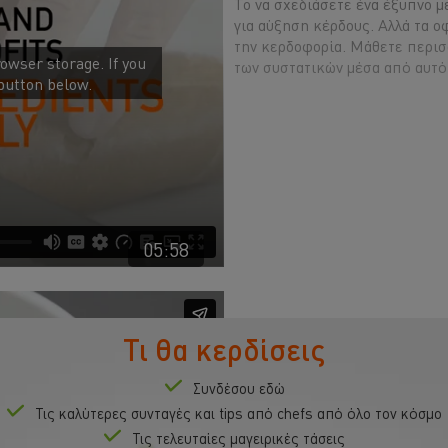
Το να σχεδιάσετε ένα έξυπνο μ
για αύξηση κέρδους. Αλλά τα ο
την κερδοφορία. Μάθετε περισ
owser storage. If you
των συστατικών μέσα από αυτό 
 button below.
05:58
3. Αποτελεσματ
Τι θα κερδίσεις
Συστατικών
Συνδέσου εδώ
Μόλις σχεδιαστεί ένα μενού, υ
Τις καλύτερες συνταγές και tips από chefs από όλο τον κόσμο
πάρετε το περισσότερο δυνατό
owser storage. If you
Τις τελευταίες μαγειρικές τάσεις