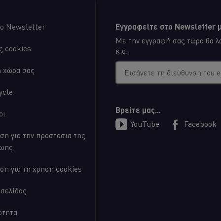
ο Newsletter
Εγγραφείτε στο Newsletter μ
Με την εγγραφή σας τώρα θα λα
04:02
ς cookies
κ.α.
η χώρα σας
Εισάγετε τη διεύθυνση του 
5. Παραλαβή Π
ycle
Βρείτε μας...
Αυτό το video εξηγεί το πως ν
οι
καθορίσετε τα ρίσκα των προϊ
YouTube
Facebook
ότι ακολουθούν τις συμφωνημέ
ση για την προστασια της
owser storage. If you
ζωης
 button below.
ση για τη χρηση cookies
οσελίδας
ότητα