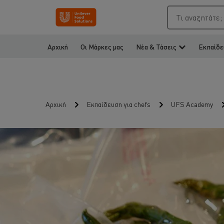
Τι αναζητάτε;
Αρχική
Οι Μάρκες μας
Νέα & Τάσεις
Εκπαίδε
Αρχική
Εκπαίδευση για chefs
UFS Academy