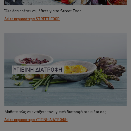
Όλα όσα πρέπει να μάθετε για το Street Food.
Δείτε περισσότερα STREET FOOD
ΥΓΙΕΙΝΗ ΔΙΑΤΡΟΦΗ
Χρησιμοποιούμε cookies ( και παρόμοιες τεχνικές)
προκειμένου να βελτιώσουμε την εμπειρία σας στον
Μάθετε πώς να εντάξετε την υγιεινή διατροφή στα πιάτα σας.
ιστότοπό μας. Τα Cookies σας βοηθούν να απολαμβάνετε
Δείτε περισσότερα ΥΓΙΕΙΝΗ ΔΙΑΤΡΟΦΗ
κάποιες δυνατότητες ( όπως να αποθηκεύετε επιγραμμικά
το « καλάθι αγορών» σας) την λειτουργία κοινωνικής
δικτύωσης ( για το facebook, Instagram κλπ) και να