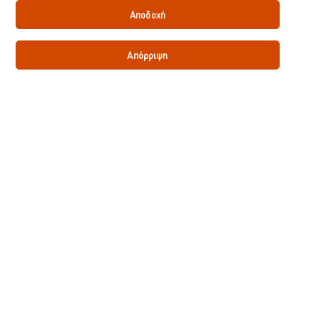
Αποδοχή
Απόρριψη
Τώρα, ποιος φοβάται τη λακτόζη;
Αφού υπάρχουν τα προϊόντα χωρίς λακτόζη!
Πιάτα απαλλαγμένα από
Όχι πια λακτόζη! Μόνο γεύση!