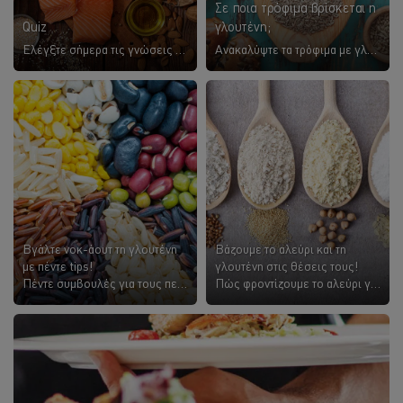
Σε ποια τρόφιμα βρίσκεται η
Quiz
γλουτένη;
Ελέγξτε σήμερα τις γνώσεις σας στα αλλεργιογόνα, με το παρακάτω κουίζ.
Ανακαλύψτε τα τρόφιμα με γλουτένη
Βγάλτε νοκ-άουτ τη γλουτένη
Βάζουμε το αλεύρι και τη
με πέντε tips!
γλουτένη στις θέσεις τους!
Πέντε συμβουλές για τους πελάτες σας με δυσανεξία στη γλουτένη
Πώς φροντίζουμε το αλεύρι για να μην έχουμε γλουτένη