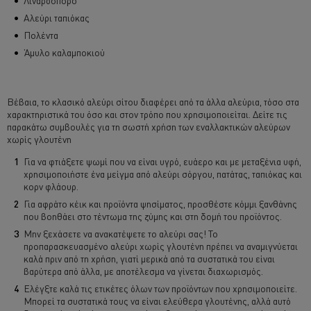
Λιναρόσπορο
Αλεύρι ταπιόκας
Πολέντα
Άμυλο καλαμποκιού
Βέβαια, το κλασικό αλεύρι σίτου διαφέρει από τα άλλα αλεύρια, τόσο στα
χαρακτηριστικά του όσο και στον τρόπο που χρησιμοποιείται. Δείτε τις
παρακάτω συμβουλές για τη σωστή χρήση των εναλλακτικών αλεύρων
χωρίς γλουτένη
Για να φτιάξετε ψωμί που να είναι υγρό, ευάερο και με μεταξένια υφή,
χρησιμοποιήστε ένα μείγμα από αλεύρι σόργου, πατάτας, ταπιόκας και
κορν φλάουρ.
Για αφράτο κέικ και προϊόντα ψησίματος, προσθέστε κόμμι ξανθάνης
που βοηθάει στο τέντωμα της ζύμης και στη δομή του προϊόντος.
Μην ξεχάσετε να ανακατέψετε το αλεύρι σας! Το
προπαρασκευασμένο αλεύρι χωρίς γλουτένη πρέπει να αναμιγνύεται
καλά πριν από τη χρήση, γιατί μερικά από τα συστατικά του είναι
βαρύτερα από άλλα, με αποτέλεσμα να γίνεται διαχωρισμός.
Ελέγξτε καλά τις ετικέτες όλων των προϊόντων που χρησιμοποιείτε.
Μπορεί τα συστατικά τους να είναι ελεύθερα γλουτένης, αλλά αυτό