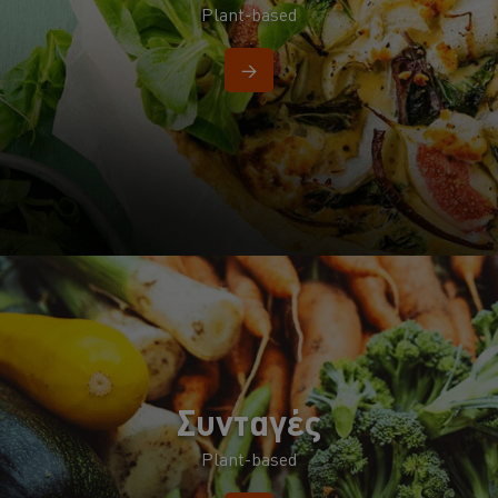
Plant-based
→
Συνταγές
Plant-based