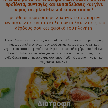
προϊόντα, συνταγές και εκπαιδεύσεις και γίνε
μέρος της plant-based επανάστασης!
Πρόσθεσε περισσότερα λαχανικά στον πυρήνα
των πιάτων σου για το καλό των πελατών σου, του
κέρδους σου και φυσικά του πλανήτη!
Είναι αδύνατο να αποφύγεις την plant-based διατροφή στις μέρες μας,
καθώς οι πελάτες αναζητούν ολοένα και περισσότερο vegan και
vegetarian πιάτα στα μενού τους. Η plant-based πλατφόρμα της Unilever
Food Solutions είναι εδώ για να σε βοηθήσει να απαντήσεις στην
αυξανόμενη ζήτηση παρέχοντάς σου υποστήριξη γύρω από τη vegan και
vegetarian κουζίνα.
Διατροφή