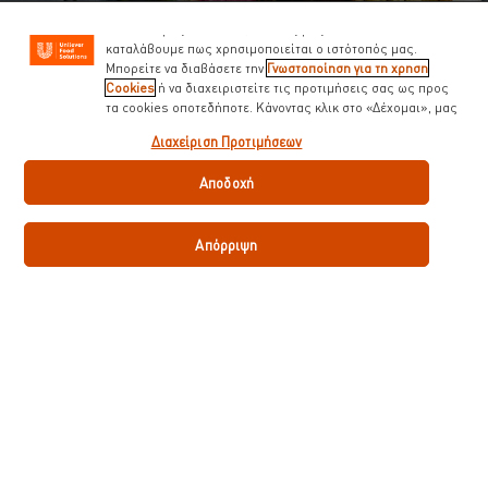
διαφημίσεις προσαρμοσμένες στα ενδιαφέροντά σας ( στον
ιστότοπό μας και αλλού). Επίσης μας βοηθούν να
καταλάβουμε πως χρησιμοποιείται ο ιστότοπός μας.
Μπορείτε να διαβάσετε την
Γνωστοποίηση για τη χρηση
Cookies
ή να διαχειριστείτε τις προτιμήσεις σας ως προς
τα cookies οποτεδήποτε. Κάνοντας κλικ στο «Δέχομαι», μας
δίνετε την συναίνεσή σας για την χρήση cookies.
Διαχείριση Προτιμήσεων
Αποδοχή
Απόρριψη
Εκπαίδευση
Plant-based
→