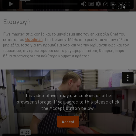
01:04
Εισαγωγή
Γίνε master στις κοπές και το μαγείρεμα απο τον επικεφαλή Chef του
εστιατορίου
Goodman
, Tim Delaney. Mάθε ότι χρειάζεται για την τέλεια
μπριζόλα, τοσο για την προμήθεια όσο και για την ωρίμανση έως και τον
τεμαχισμό, την προετοιμασία και το μαγείρεμα. Επίσης θα βρεις βήμα
βήμα συνταγές για τα καλύτερα κομμάτια κρέατος.
This video player may use cookies or other
browser storage. If you agree to this please click
the Accept button below.
Accept