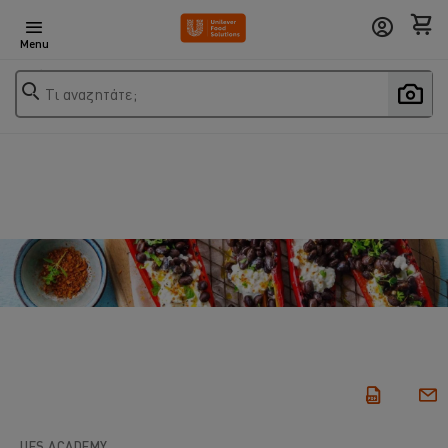
Menu
Τι αναζητάτε;
UFS ACADEMY