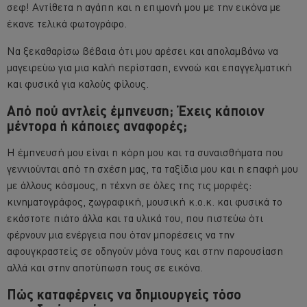
σεφ! Αντίθετα η αγάπη και η επιμονή μου με την εικόνα με
έκανε τελικά φωτογράφο.
Να ξεκαθαρίσω βέβαια ότι μου αρέσει και απολαμβάνω να
μαγειρεύω για μια καλή περίσταση, εννοώ και επαγγελματική
και φυσικά για καλούς φίλους.
Από πού αντλείς έμπνευση; Έχεις κάποιον
μέντορα ή κάποιες αναφορές;
Η έμπνευσή μου είναι η κόρη μου και τα συναισθήματα που
γεννιούνται από τη σχέση μας, τα ταξίδια μου και η επαφή μου
με άλλους κόσμους, η τέχνη σε όλες της τις μορφές:
κινηματογράφος, ζωγραφική, μουσική κ.ο.κ. και φυσικά το
εκάστοτε πιάτο άλλα και τα υλικά του, που πιστεύω ότι
φέρνουν μια ενέργεια που όταν μπορέσεις να την
αφουγκραστείς σε οδηγούν μόνα τους και στην παρουσίαση
αλλά και στην αποτύπωση τους σε εικόνα.
Πώς καταφέρνεις να δημιουργείς τόσο