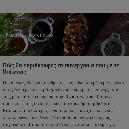
Καλαμάκι Κοτόπουλο
Πώς θα περιέγραφες τη συνεργασία σου με τη
Unilever;
Η Unilever, βασικά οι άνθρωποί της, είναι για μένα μια μεγάλη
οικογένεια με την ευρύτερη έννοια του όρου. Η συνεργασία
μας, μέσα από τα διάφορα project για την ανάδειξη των
προϊόντων της, είναι συνεχώς μια καινούρια πρόκληση.
Επιπλέον, η σχέση μας είναι ισορροπημένη, αφού ο ένας
Χρησιμοποιούμε cookies ( και παρόμοιες τεχνικές)
συμπληρώνει τον άλλον αλλά και δημιουργική αφού μας
προκειμένου να βελτιώσουμε την εμπειρία σας στον
ιστότοπό μας. Τα Cookies σας βοηθούν να απολαμβάνετε
πηγαίνει ένα βήμα πιο πέρα. Νιώθω ότι είμαι τυχερή, γιατί
κάποιες δυνατότητες ( όπως να αποθηκεύετε επιγραμμικά