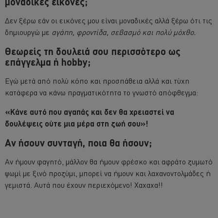
μοναδικές εικόνες;
Δεν ξέρω εάν οι εικόνες μου είναι μοναδικές αλλά ξέρω ότι τις
δημιουργώ με
αγάπη, φροντίδα, σεβασμό και πολύ μόχθο.
Θεωρείς τη δουλειά σου περισσότερο ως
επάγγελμα ή hobby;
Εγώ μετά από πολύ κόπο και προσπάθεια αλλά και τύχη
κατάφερα να κάνω πραγματικότητα το γνωστό απόφθεγμα:
«Κάνε αυτό που αγαπάς και δεν θα χρειαστεί να
δουλέψεις ούτε μια μέρα στη ζωή σου»!
Αν ήσουν συνταγή, ποια θα ήσουν;
Αν ήμουν φαγητό, μάλλον θα ήμουν φρέσκο και αφράτο ζυμωτό
ψωμί με ξινό προζύμι, μπορεί να ήμουν και λαχανοντολμάδες ή
γεμιστά. Αυτά που έχουν περιεχόμενο! Χαχαχα!!