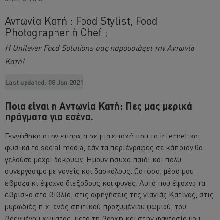
Αντωνία Κατή : Food Stylist, Food
Photographer ή Chef ;
H Unilever Food Solutions σας παρουσιάζει την Αντωνία
Κατή!
Last updated:
08 Jan 2021
Ποια είναι η Αντωνία Κατή; Πες μας μερικά
πράγματα για εσένα.
Γεννήθηκα στην επαρχία σε μια εποχή που το internet και
φυσικά τα social media, εάν τα περιέγραφες σε κάποιον θα
γελούσε μέχρι δακρύων. Ημουν ήσυχο παιδί και πολύ
συνεργάσιμο με γονείς και δασκάλους. Ωστόσο, μέσα μου
έβραζα κι έψαχνα διεξόδους και φυγές. Αυτά που έψαχνα τα
έβρισκα στα βιβλία, στις αφηγήσεις της γιαγιάς Κατίνας, στις
μυρωδιές π.χ. ενός σπιτικού προζυμένιου ψωμιού, του
βρεγμένου χώματος, μετά τη βροχή και στην φαντασία μου.