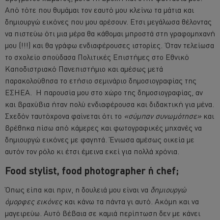
Από τότε που θυμάμαι τον εαυτό μου κλείνω τα μάτια και
δημιουργώ εικόνες που μου αρέσουν. Ετσι μεγάλωσα θέλοντας
να πιστεύω ότι μια μέρα θα κάθομαι μπροστά στη γραφομηχανή
μου (!!!) και θα γράφω ενδιαφέρουσες ιστορίες. Όταν τελείωσα
το σχολείο σπούδασα Πολιτικές Επιστήμες στο Εθνικό
Καποδιστριακό Πανεπιστήμιο και αμέσως μετά
παρακολούθησα το ετήσιο σεμινάριο δημοσιογραφίας της
ΕΣΗΕΑ. Η παρουσία μου στο χώρο της δημοσιογραφίας, αν
και βραχύβια ήταν πολύ ενδιαφέρουσα και διδακτική για μένα.
Σχεδόν ταυτόχρονα φαίνεται ότι το
«σύμπαν συνωμότησε»
και
βρέθηκα πίσω από κάμερες και φωτογραφικές μηχανές να
δημιουργώ εικόνες με φαγητά. Ένιωσα αμέσως οικεία με
αυτόν τον ρόλο κι έτσι έμεινα εκεί για πολλά χρόνια.
Food stylist, food photographer ή chef;
Όπως είπα και πριν, η δουλειά μου είναι να
δημιουργώ
όμορφες εικόνες
και κάνω τα πάντα γι αυτό. Ακόμη και να
μαγειρεύω. Αυτό βέβαια σε καμιά περίπτωση δεν με κάνει