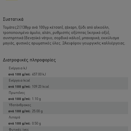
Συστατικά
Τομάτες2 (138γρ ανά 100γρ κέτσαπ), ζάχαρη, ξύδι από αλκοόλη,
τροποποιημένο άμυλο, αλάτι, ρυθμιστής οξύτητας (κιτρικό οξύ),
συντηρητικά (βενζοϊκό νάτριο, σορβικό κάλιο), μπαχαρικά, εκχύλισμα
μαγιάς, φυσικές αρωματικές ύλες. 2Αειφόρου γεωργικής καλλιέργειας.
Διατροφικές πληροφορίες
Ενέργεια kJ
457.00 kJ
Ενέργεια kcal
109.23 kcal
Πρωτεΐνες
1.10 g
Υδατάνθρακες
Χρησιμοποιούμε cookies ( και παρόμοιες τεχνικές)
25.00 g
προκειμένου να βελτιώσουμε την εμπειρία σας στον
Λιπαρά
ιστότοπό μας. Τα Cookies σας βοηθούν να απολαμβάνετε
0.50 g
κάποιες δυνατότητες ( όπως να αποθηκεύετε επιγραμμικά
το « καλάθι αγορών» σας) την λειτουργία κοινωνικής
Φυτικές ίνες