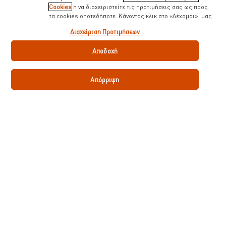
Cookies
ή να διαχειριστείτε τις προτιμήσεις σας ως προς
τα cookies οποτεδήποτε. Κάνοντας κλικ στο «Δέχομαι», μας
δίνετε την συναίνεσή σας για την χρήση cookies.
Διαχείριση Προτιμήσεων
Request a demo
Αποδοχή
Το προϊόν σου
Απόρριψη
Maille Dijon Originale Μουστάρδα 1 kg
Μάθετε Περισσότερα