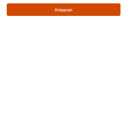
Απόρριψη
Προσθήκη στο καλάθι
Knorr Primerba Ψημένο Κρεμμύδι 340 gr