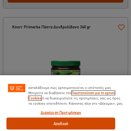
Knorr Primerba Πάστα Δενδρολίβανο 340 gr
Χρησιμοποιούμε cookies ( και παρόμοιες τεχνικές)
προκειμένου να βελτιώσουμε την εμπειρία σας στον
ιστότοπό μας. Τα Cookies σας βοηθούν να απολαμβάνετε
κάποιες δυνατότητες ( όπως να αποθηκεύετε επιγραμμικά
το « καλάθι αγορών» σας) την λειτουργία κοινωνικής
δικτύωσης ( για το facebook, Instagram κλπ) και να
διαμορφώνονται τα μηνύματα και να εμφανίζονται οι
διαφημίσεις προσαρμοσμένες στα ενδιαφέροντά σας ( στον
ιστότοπό μας και αλλού). Επίσης μας βοηθούν να
καταλάβουμε πως χρησιμοποιείται ο ιστότοπός μας.
Μπορείτε να διαβάσετε την
Γνωστοποίηση για τη χρηση
Cookies
ή να διαχειριστείτε τις προτιμήσεις σας ως προς
τα cookies οποτεδήποτε. Κάνοντας κλικ στο «Δέχομαι», μας
δίνετε την συναίνεσή σας για την χρήση cookies.
0,34 kg
2 x 340 gr
Διαχείριση Προτιμήσεων
€ 6,61
€ 13,22
Αποδοχή
Προτεινόμενη τιμή (χωρίς ΦΠΑ) *