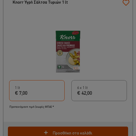
Knorr Υγρή Σάλτσα Τυριών 1 lt
1 lt
6 x 1 lt
€ 7,00
€ 42,00
Προτεινόμενη τιμή (χωρίς ΦΠΑ) *
Προσθήκη στο καλάθι