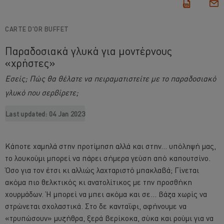
CARTE D'OR BUFFET
Παραδοσιακά γλυκά για μοντέρνους
«χρήστες»
Εσείς; Πώς θα θέλατε να πειραματιστείτε με το παραδοσιακό
γλυκό που σερβίρετε;
Last updated:
04 Jan 2023
Κάποτε χαμηλά στην προτίμηση αλλά και στην... υπόληψή μας,
το λουκούμι μπορεί να πάρει σήμερα γεύση από καπουτσίνο.
Όσο για τον έτσι κι αλλιώς λαχταριστό μπακλαβά; Γίνεται
ακόμα πιο θελκτικός κι ανατολίτικος με την προσθήκη
χουρμάδων. Ή μπορεί να μπει ακόμα και σε... βάζα χωρίς να
στρώνεται σχολαστικά. Στο δε κανταΐφι, αφήνουμε να
«τρυπώσουν» μυζήθρα, ξερά βερίκοκα, σύκα και ρούμι για να