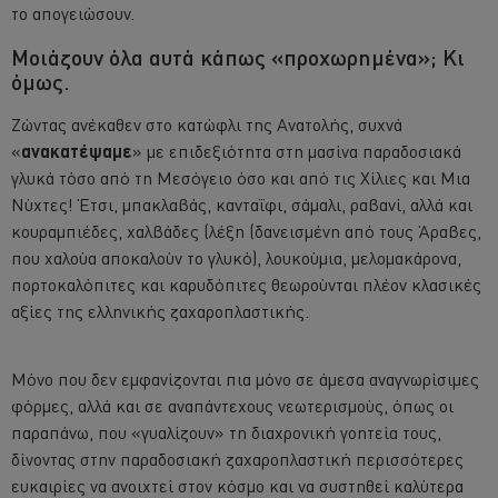
το απογειώσουν.
Μοιάζουν όλα αυτά κάπως «προχωρημένα»; Κι
όμως.
Ζώντας ανέκαθεν στο κατώφλι της Ανατολής, συχνά
«
ανακατέψαμε
» με επιδεξιότητα στη μασίνα παραδοσιακά
γλυκά τόσο από τη Μεσόγειο όσο και από τις Χίλιες και Μια
Νύχτες! Έτσι, μπακλαβάς, κανταΐφι, σάμαλι, ραβανί, αλλά και
κουραμπιέδες, χαλβάδες (λέξη (δανεισμένη από τους Άραβες,
που χαλούα αποκαλούν το γλυκό), λουκούμια, μελομακάρονα,
πορτοκαλόπιτες και καρυδόπιτες θεωρούνται πλέον κλασικές
αξίες της ελληνικής ζαχαροπλαστικής.
Μόνο που δεν εμφανίζονται πια μόνο σε άμεσα αναγνωρίσιμες
φόρμες, αλλά και σε αναπάντεχους νεωτερισμούς, όπως οι
παραπάνω, που «γυαλίζουν» τη διαχρονική γοητεία τους,
δίνοντας στην παραδοσιακή ζαχαροπλαστική περισσότερες
ευκαιρίες να ανοιχτεί στον κόσμο και να συστηθεί καλύτερα