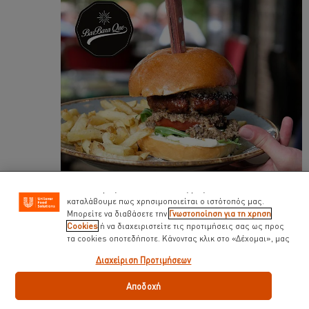
Χρησιμοποιούμε cookies ( και παρόμοιες τεχνικές)
προκειμένου να βελτιώσουμε την εμπειρία σας στον
ιστότοπό μας. Τα Cookies σας βοηθούν να απολαμβάνετε
κάποιες δυνατότητες ( όπως να αποθηκεύετε επιγραμμικά
το « καλάθι αγορών» σας) την λειτουργία κοινωνικής
δικτύωσης ( για το facebook, Instagram κλπ) και να
διαμορφώνονται τα μηνύματα και να εμφανίζονται οι
διαφημίσεις προσαρμοσμένες στα ενδιαφέροντά σας ( στον
ιστότοπό μας και αλλού). Επίσης μας βοηθούν να
καταλάβουμε πως χρησιμοποιείται ο ιστότοπός μας.
Μπορείτε να διαβάσετε την
Γνωστοποίηση για τη χρηση
Cookies
ή να διαχειριστείτε τις προτιμήσεις σας ως προς
Χριστούγεννα και βλέπουμε…
τα cookies οποτεδήποτε. Κάνοντας κλικ στο «Δέχομαι», μας
δίνετε την συναίνεσή σας για την χρήση cookies.
Λίγες ημέρες πριν τα Χριστούγεννα και το Barbaraque ετοιμάζεται κι αυτό
Διαχείριση Προτιμήσεων
να ζήσει τη φετινή εορταστική περίοδο, κάτω φυσικά από τους όρους που
έχουν ήδη διαμορφωθεί λόγω πανδημίας.
«
Κάθε χρόνο στολίζουμε το
Αποδοχή
εστιατόριο, αυτό θα κάνουμε και φέτος άσχετα με το αν θα ανοίξει η