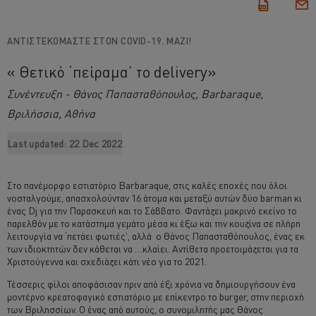
ΑΝΤΙΣΤΕΚΌΜΑΣΤΕ ΣΤΟΝ COVID-19. ΜΑΖΙ!
« Θετικό ‘πείραμα’ το delivery»
Συνέντευξη - Θάνος Παπασταθόπουλος, Barbaraque,
Βριλήσσια, Αθήνα
Last updated:
22 Dec 2022
Στο πανέμορφο εστιατόριο Barbaraque, στις καλές εποχές που όλοι
νοσταλγούμε, απασχολούνταν 16 άτομα και μεταξύ αυτών δύο barman κι
ένας Dj για την Παρασκευή και το Σάββατο. Φαντάζει μακρινό εκείνο το
παρελθόν με το κατάστημα γεμάτο μέσα κι έξω και την κουζίνα σε πλήρη
λειτουργία να ‘πετάει φωτιές’, αλλά ο Θάνος Παπασταθόπουλος, ένας εκ
των ιδιοκτητών δεν κάθεται να …κλαίει. Αντίθετα προετοιμάζεται για τα
Χριστούγεννα και σχεδιάζει κάτι νέο για το 2021.
Τέσσερις φίλοι αποφάσισαν πριν από έξι χρόνια να δημιουργήσουν ένα
μοντέρνο κρεατοφαγικό εστιατόριο με επίκεντρο το burger, στην περιοχή
των Βριλησσίων. Ο ένας από αυτούς, ο συνομιλητής μας Θάνος