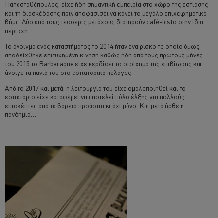
Παπασταθόπουλος, είχε ήδη σημαντική εμπειρία στο χώρο της εστίασης
και τη διασκέδασης πριν αποφασίσει να κάνει το μεγάλο επιχειρηματικό
βήμα. Δύο από τους τέσσερις μετόχους διατηρούν café-bisto στην ίδια
περιοχή.
Το άνοιγμα ενός καταστήματος το 2014 ήταν ένα ρίσκο το οποίο όμως
αποδείχθηκε επιτυχημένη κίνηση καθώς ήδη από τους πρώτους μήνες
του 2015 το Barbaraque είχε κερδίσει το στοίχημα της επιβίωσης και
άνοιγε τα πανιά του στο εστιατορικό πέλαγος.
Από το 2017 και μετά, η λειτουργία του είχε ομαλοποιηθεί και το
εστιατόριο είχε καταφέρει να αποτελεί πόλο έλξης για πολλούς
επισκέπτες από τα βόρεια προάστια κι όχι μόνο. Και μετά ήρθε η
πανδημία…