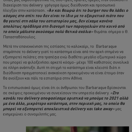
διαχείριση του delivery γρήγορα όμως διεύθυνση και προσωπικό
ήλεγξαν στην κατάσταση
. «
Α
ν και θεωρώ ότι το burger που θα λάβει ο
κόσμος στο σπίτι του δεν είναι το ίδιο με το εξαιρετικό πιάτο που
θα γευτεί στη σάλα του εστιατορίου μας, δεν είχαμε κανένα
απολύτως πρόβλημα στη διανομή των παραγγελιών στο κοινό από
το οποίο μάλιστα ακούσαμε πολύ θετικά σχόλια
»
θυμάται σήμερα ο Θ.
Παπασταθόπουλος.
Μετά την επανεκκίνηση της εστίασης το καλοκαίρι, το Barbaraque
σταμάτησε το delivery γιατί το κατάστημα είναι από την αρχή στημένο να
εξυπηρετεί πελάτες στα τραπέζια ενώ διαθέτει μεγάλο εξωτερικό χώρο
που μπορεί να φιλοξενήσει αρκετό κόσμο- μέχρι 100 καθιστούς συνολικά
σε πλήρη ανάπτυξη. Αυτή τη στιγμή το κατάστημα είναι κλειστό διότι η
διεύθυνση πραγματοποιεί ανακαίνιση προκειμένου να είναι έτοιμο όταν
θα ανοίξουν και πάλι τα εστιατόρια στην Αθήνα.
Το εντυπωσιακό όμως είναι ότι οι άνθρωποι του Barbaraque βρίσκονται
σε σκέψεις προκειμένου να συνεχίσουν την υπηρεσία delivery.
«
Στο
κανάλι του delivery αποφασίσαμε οριστικά να μπούμε το 2021 αλλά
με ένα άλλο, μικρότερο κατάστημα, στην περιοχή μας, το οποίο θα
μπορεί να εξυπηρετεί αποκλειστικά delivery και take away
»
μας
ενημερώνει ο συνομιλητής μας.