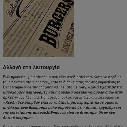
Αλλαγή στη λειτουργία
Ενώ πρόκειται για εστιατόριο που έχει σχεδιαστεί έτσι ώστε να σερβίρει
τους πελάτες στο χώρο του,, κατά τη διάρκεια της πρώτης καραντίνας το
Barbaraque πήρε την απόφαση να μπει στο delivery.
«
Δουλέψαμε με τις
υπάρχουσες πλατφόρμες και η δουλειά οφείλω να ομολογήσω ήταν
αρκετή
»
μας λέει ο Θ. Παπασταθόπουλος για αν διευκρινίσει όμως ότι
«
Κέρδη δεν υπήρξαν εκείνο το διάστημα, περιορίστηκαν όμως οι
απώλειες ενώ θεωρούμε πολύ σημαντικό ότι κάποιοι εργαζόμενοι
της επιχείρησης απασχολήθηκαν εκείνο το διάστημα. Ήταν ένα
θετικό πείραμα
».
Όπως μας εκμυστηρεύτηκε τις δυο-τρεις πρώτες ημέρες ήταν δύσκολη η