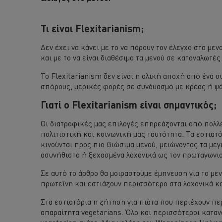
Τι είναι Flexitarianism;
Δεν έχει να κάνει με το να πάρουν τον έλεγχο στα μεν
και με το να είναι διαθέσιμα τα μενού σε καταναλωτέ
Το Flexitarianism δεν είναι η ολική αποχή από ένα 
σπόρους, μερικές φορές σε συνδυασμό με κρέας ή ψά
Γιατί ο Flexitarianism είναι σημαντικός;
Οι διατροφικές μας επιλογές επηρεάζονται από πολλέ
πολιτιστική και κοινωνική μας ταυτότητα. Τα εστιατ
κινούνται προς πιο βιώσιμα μενού, μειώνοντας τα μ
ασυνήθιστα ή ξεχασμένα λαχανικά ως τον πρωταγωνι
Σε αυτό το άρθρο θα μοιραστούμε έμπνευση για το μ
πρωτεΐνη και εστιάζουν περισσότερο στα λαχανικά κα
Στα εστιατόρια η ζήτηση για πιάτα που περιέχουν περ
απαραίτητα vegetarians. Όλο και περισσότεροι κατανα