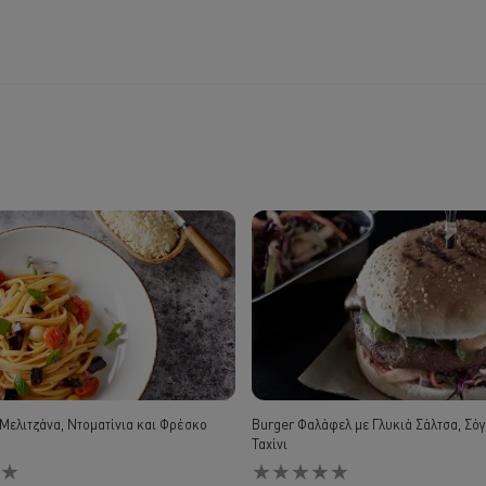
 Μελιτζάνα, Ντοματίνια και Φρέσκο
Burger Φαλάφελ με Γλυκιά Σάλτσα, Σόγ
Ταχίνι
Δεν
αν
υποβλήθηκαν