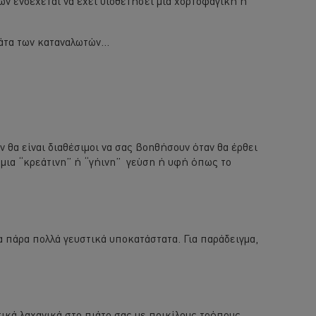
ών ενδέχεται να έχει υιοθετήσει μια χορτοφαγική ή
ιάτα των καταναλωτών…
ν θα είναι διαθέσιμοι να σας βοηθήσουν όταν θα έρθει
 μια “κρεάτινη” ή “γήινη” γεύση ή υφή όπως το
α πάρα πολλά γευστικά υποκατάστατα. Για παράδειγμα,
ικά λαχανικά στο πιάτο σας με ποικίλους τρόπους.