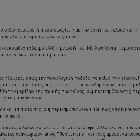
ού ο βιγκανισμός ή η χορτοφαγία, ή με την αρχή του τέλους για τη
ς που όλο και περισσότερο το ζητούν.
συγκεκριμένο τρόφιμο αλλά η μείωσή του. Με λίγα λόγια: περισσότ
ρι και γαλακτοκομικά προϊόντα.
ς πλευρές, όπως την τεχνολογική πρόοδο, το κλίμα, την οικονομία
όρια – και οι πελάτες σας – επίσης τώρα αντιλαμβάνονται τα περι
εγέθη των μερίδων της ζωικής πρωτεΐνης, συμπεριλαμβάνοντας πε
στή της παράστασης.
ενού και τα πιάτα σας, συμπεριλαμβανομένου του πώς να δημιουργ
ι τα φυτά.
ισσότερα λαχανικά έχει εκτοξευτεί στα ύψη. Αλλά εκείνοι που επ
λωτές αναγνωρίζονται ως “flexitarians” και τους αρέσει να κάνο