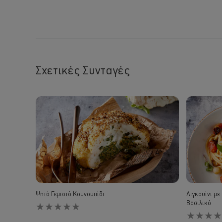
Σχετικές Συνταγές
Ψητό Γεμιστό Κουνουπίδι
Λιγκουίνι με
Δεν
Βασιλικό
υποβλήθηκαν
Δεν
αξιολογήσεις
υποβλήθηκ