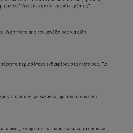
“μπριζόλα” ή ως ένα ψητό “κομμάτι κρέατος”.
ς, ή ζητήστε από τον μανάβη σας για είδη
οσθέσετε περισσότερο ενδιαφέρον στα πιάτα σας. Για
ν ζωική πρωτεΐνη με λαχανικά, φασόλια ή όσπρια
 αιώνες. Σκεφτείτε τα thalis, τα κάρυ, τα samosas,