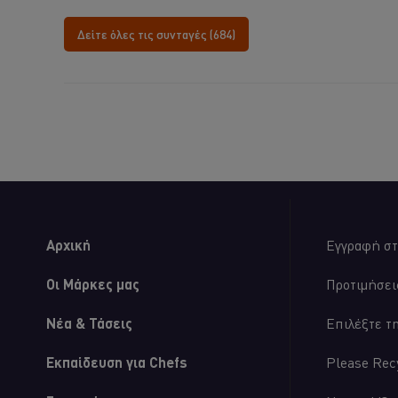
για
αξιολογήσε
αυτό
για
Δείτε όλες τις συνταγές (684)
το
αυτό
recipe
το
recipe
Αρχική
Εγγραφή στ
Οι Μάρκες μας
Προτιμήσει
Νέα & Τάσεις
Επιλέξτε τ
Εκπαίδευση για Chefs
Please Rec