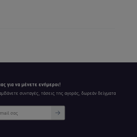
για
αυτό
το
recipe
ας για να μένετε ενήμεροι!
μβάνετε συνταγές, τάσεις της αγοράς, δωρεάν δείγματα
email σας