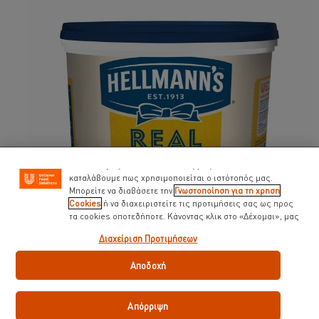
Χρησιμοποιούμε cookies ( και παρόμοιες τεχνικές)
προκειμένου να βελτιώσουμε την εμπειρία σας στον
ιστότοπό μας. Τα Cookies σας βοηθούν να απολαμβάνετε
κάποιες δυνατότητες ( όπως να αποθηκεύετε επιγραμμικά
το « καλάθι αγορών» σας) την λειτουργία κοινωνικής
δικτύωσης ( για το facebook, Instagram κλπ) και να
διαμορφώνονται τα μηνύματα και να εμφανίζονται οι
διαφημίσεις προσαρμοσμένες στα ενδιαφέροντά σας ( στον
ιστότοπό μας και αλλού). Επίσης μας βοηθούν να
καταλάβουμε πως χρησιμοποιείται ο ιστότοπός μας.
Μπορείτε να διαβάσετε την
Γνωστοποίηση για τη χρηση
Cookies
ή να διαχειριστείτε τις προτιμήσεις σας ως προς
τα cookies οποτεδήποτε. Κάνοντας κλικ στο «Δέχομαι», μας
δίνετε την συναίνεσή σας για την χρήση cookies.
Διαχείριση Προτιμήσεων
Αποδοχή
Απόρριψη