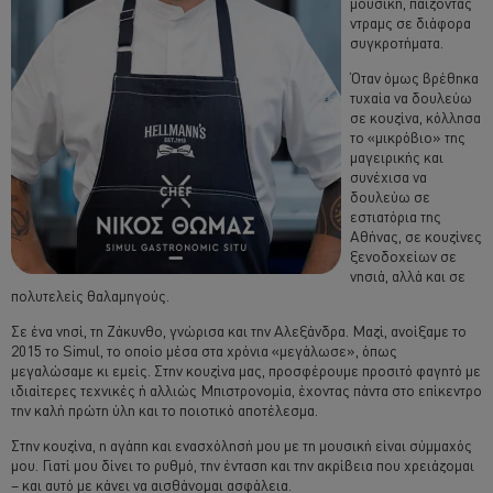
μουσική, παίζοντας
ντραμς σε διάφορα
συγκροτήματα.
Όταν όμως βρέθηκα
τυχαία να δουλεύω
σε κουζίνα, κόλλησα
το «μικρόβιο» της
μαγειρικής και
συνέχισα να
δουλεύω σε
εστιατόρια της
Αθήνας, σε κουζίνες
ξενοδοχείων σε
νησιά, αλλά και σε
πολυτελείς θαλαμηγούς.
Σε ένα νησί, τη Ζάκυνθο, γνώρισα και την Αλεξάνδρα. Μαζί, ανοίξαμε το
2015 το Simul, το οποίο μέσα στα χρόνια «μεγάλωσε», όπως
μεγαλώσαμε κι εμείς. Στην κουζίνα μας, προσφέρουμε προσιτό φαγητό με
ιδιαίτερες τεχνικές ή αλλιώς Μπιστρονομία, έχοντας πάντα στο επίκεντρο
την καλή πρώτη ύλη και το ποιοτικό αποτέλεσμα.
Στην κουζίνα, η αγάπη και ενασχόλησή μου με τη μουσική είναι σύμμαχός
μου. Γιατί μου δίνει το ρυθμό, την ένταση και την ακρίβεια που χρειάζομαι
– και αυτό με κάνει να αισθάνομαι ασφάλεια.