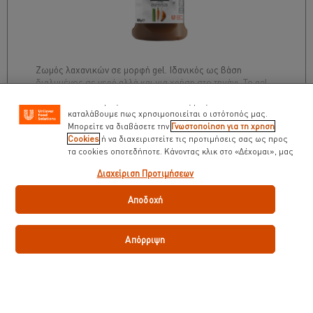
Χρησιμοποιούμε cookies ( και παρόμοιες τεχνικές)
προκειμένου να βελτιώσουμε την εμπειρία σας στον
ιστότοπό μας. Τα Cookies σας βοηθούν να απολαμβάνετε
κάποιες δυνατότητες ( όπως να αποθηκεύετε επιγραμμικά
το « καλάθι αγορών» σας) την λειτουργία κοινωνικής
δικτύωσης ( για το facebook, Instagram κλπ) και να
Ζωμός λαχανικών σε μορφή gel. Ιδανικός ως βάση
διαμορφώνονται τα μηνύματα και να εμφανίζονται οι
διαλυμένος σε νερό αλλά και για χρήση στο τηγάνι. Το gel
διαφημίσεις προσαρμοσμένες στα ενδιαφέροντά σας ( στον
διαλύεται γρήγορα και προσθέτει γλασάρισμα και γεύση
ιστότοπό μας και αλλού). Επίσης μας βοηθούν να
στη σάλτσα σας.
καταλάβουμε πως χρησιμοποιείται ο ιστότοπός μας.
Μπορείτε να διαβάσετε την
Γνωστοποίηση για τη χρηση
Cookies
ή να διαχειριστείτε τις προτιμήσεις σας ως προς
€ 16,86
τα cookies οποτεδήποτε. Κάνοντας κλικ στο «Δέχομαι», μας
0
0
δίνετε την συναίνεσή σας για την χρήση cookies.
Διαχείριση Προτιμήσεων
Αποδοχή
0,8 kg
Απόρριψη
2 x 800 gr
Συνταγές για σούπες