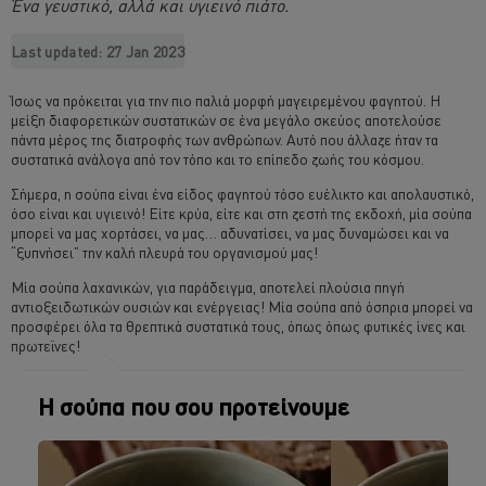
Ένα γευστικό, αλλά και υγιεινό πιάτο.
Last updated:
27 Jan 2023
Ίσως να πρόκειται για την πιο παλιά μορφή μαγειρεμένου φαγητού. Η
μείξη διαφορετικών συστατικών σε ένα μεγάλο σκεύος αποτελούσε
πάντα μέρος της διατροφής των ανθρώπων. Αυτό που άλλαζε ήταν τα
συστατικά ανάλογα από τον τόπο και το επίπεδο ζωής του κόσμου.
Σήμερα, η σούπα είναι ένα είδος φαγητού τόσο ευέλικτο και απολαυστικό,
όσο είναι και υγιεινό! Είτε κρύα, είτε και στη ζεστή της εκδοχή, μία σούπα
μπορεί να μας χορτάσει, να μας… αδυνατίσει, να μας δυναμώσει και να
“ξυπνήσει” την καλή πλευρά του οργανισμού μας!
Μία σούπα λαχανικών, για παράδειγμα, αποτελεί πλούσια πηγή
αντιοξειδωτικών ουσιών και ενέργειας! Μία σούπα από όσπρια μπορεί να
προσφέρει όλα τα θρεπτικά συστατικά τους, όπως όπως φυτικές ίνες και
πρωτεϊνες!
Η σούπα που σου προτείνουμε