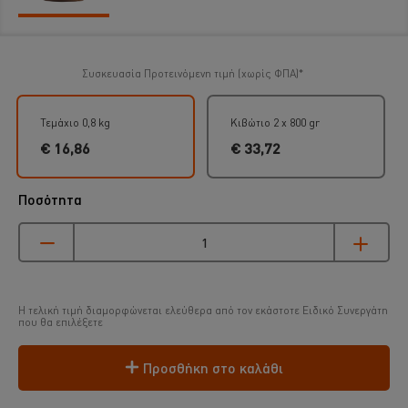
Συσκευασία
Προτεινόμενη τιμή (χωρίς ΦΠΑ)*
Τεμάχιο 0,8 kg
Κιβώτιο 2 x 800 gr
€ 16,86
€ 33,72
Ποσότητα
Η τελική τιμή διαμορφώνεται ελεύθερα από τον εκάστοτε Ειδικό Συνεργάτη
που θα επιλέξετε
Προσθήκη στο καλάθι