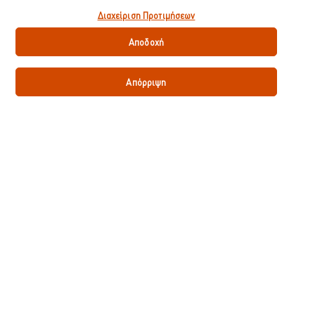
δίνετε την συναίνεσή σας για την χρήση cookies.
Διαχείριση Προτιμήσεων
0.50 g
Λιπαρά
Αποδοχή
0.50 g
Λιπαρά κορεσμένα
0.100 g
Απόρριψη
Φυτικές ίνες
0.5 g
Αλάτι
0.51 g
*% της προσλαμβανόμενης ποσότητας αναφοράς ενός μέσου ενήλικα
(8400kj/2000kcal)
Λήψη πληροφοριών προϊόντος
Πρόσθετα
Χωρίς γλουτένη
κατάλληλο-για-χορτοφάγους