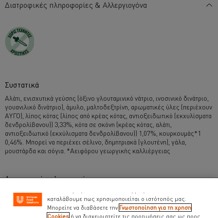
Διατροφικές πληροφορίες & Αλλεργιογόνα
Συστατικά
Αλάτι, ενισχυτικά γεύσης (όξινο γλουταμινικό νάτριο, ινοσινικό δινάτριο,
γουανιλικό δινάτριο), άμυλο, μαλτοδεξτρίνη, αρωματικές ύλες (περιέχουν
ΑΥΓΟ), λίπος κότας (λίπος από κρέας κότας, αντιοξειδωτικό (εκχυλίσματα
Χρησιμοποιούμε cookies ( και παρόμοιες τεχνικές)
δενδρολίβανου)) 3,33%, κότα σε σκόνη (κρέας κότας, αλάτι,
προκειμένου να βελτιώσουμε την εμπειρία σας στον
αντιοξειδωτικό (εκχύλισματα δενδρολίβανου)) 1,07%, κουρκουμάς*1
ιστότοπό μας. Τα Cookies σας βοηθούν να απολαμβάνετε
0,46%. Μπορεί να περιέχει σέλινο, δημητριακά (γλουτένη), γάλα,
κάποιες δυνατότητες ( όπως να αποθηκεύετε επιγραμμικά
μουστάρδα και σόγια. *Αειφόρου γεωργικής καλλιέργειας
το « καλάθι αγορών» σας) την λειτουργία κοινωνικής
δικτύωσης ( για το facebook, Instagram κλπ) και να
διαμορφώνονται τα μηνύματα και να εμφανίζονται οι
Διατροφικές πληροφορίες
διαφημίσεις προσαρμοσμένες στα ενδιαφέροντά σας ( στον
ιστότοπό μας και αλλού). Επίσης μας βοηθούν να
Ενέργεια kJ
καταλάβουμε πως χρησιμοποιείται ο ιστότοπός μας.
17.00 kJ
Μπορείτε να διαβάσετε την
Γνωστοποίηση για τη χρηση
Ενέργεια kcal
Cookies
ή να διαχειριστείτε τις προτιμήσεις σας ως προς