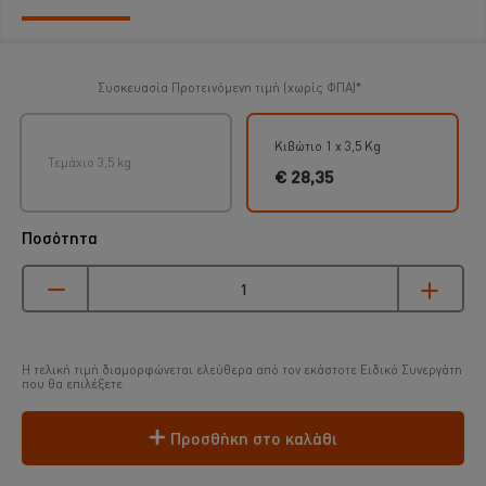
Συσκευασία
Προτεινόμενη τιμή (χωρίς ΦΠΑ)*
Κιβώτιο 1 x 3,5 Kg
Τεμάχιο 3,5 kg
€ 28,35
Ποσότητα
Η τελική τιμή διαμορφώνεται ελεύθερα από τον εκάστοτε Ειδικό Συνεργάτη
που θα επιλέξετε
Προσθήκη στο καλάθι