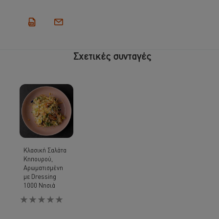
Σχετικές συνταγές
Κλασική Σαλάτα
Κηπουρού,
Αρωματισμένη
με Dressing
1000 Νησιά
Δεν
υποβλήθηκαν
αξιολογήσεις