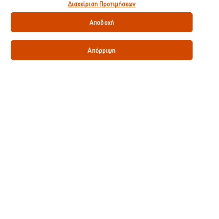
Διαχείριση Προτιμήσεων
Λιπαρά κορεσμένα
3.400 g
Αποδοχή
Αλάτι
1.80 g
*% της προσλαμβανόμενης ποσότητας αναφοράς ενός μέσου ενήλικα
Απόρριψη
(8400kj/2000kcal)
Λήψη πληροφοριών προϊόντος
Πρόσθετα
Χωρίς γλουτένη
Χωρίς πρόσθετα MSG
Κατάλληλο για χορτοφάγους
Βασικές πληροφορίες