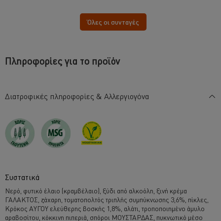
για
αυτό
το
Όλες οι συνταγές
recipe
Πληροφορίες για το προϊόν
Διατροφικές πληροφορίες & Αλλεργιογόνα
Συστατικά
Νερό, φυτικό έλαιο (κραμβέλαιο), ξύδι από αλκοόλη, ξινή κρέμα
ΓΑΛΑΚΤΟΣ, ζάχαρη, τοματοπολτός τριπλής συμπύκνωσης 3,6%, πίκλες,
Κρόκος ΑΥΓΟΥ ελεύθερης βοσκής 1,8%, αλάτι, τροποποιημένο άμυλο
αραβοσίτου, κόκκινη πιπεριά, σπόροι ΜΟΥΣΤΑΡΔΑΣ, πυκνωτικό μέσο