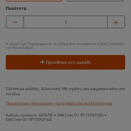
Ποσότητα
Η τελική τιμή διαμορφώνεται ελεύθερα από τον εκάστοτε Ειδικό Συνεργάτη
που θα επιλέξετε
Προσθήκη στο καλάθι
Σάλτσα για σαλάτες: Χίλια νησιά. Με τομάτες που ωριμάζουν κάτω από
τον ήλιο.
Περισσότερες πληροφορίες για το προϊόν και τα αλλεργιογόνα
Κωδικός προϊόντος:
64324725
•
EAN Code CU:
8711327471436
•
EAN Code DU:
8711327471443