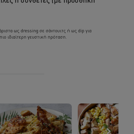
ριστα ως dressing σε σάντουιτς ή ως dip για
πιο ιδιαίτερη γευστική πρόταση.