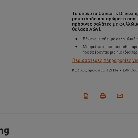
Το απόλυτο Caesar’s Dressin
μουστάρδα και αρώματα από μ
πράσινες σαλάτες με φυλλώμα
θαλασσινών).
Εάν αναμειχθεί με άλλα υλικά π
Μπορεί να χρησιμοποιηθεί άρισ
προσφέροντας μια πιο ιδιαίτερ
Περισσότερες πληροφορίες για 
Κωδικός προϊόντος:
T21134
•
EAN Cod
ng