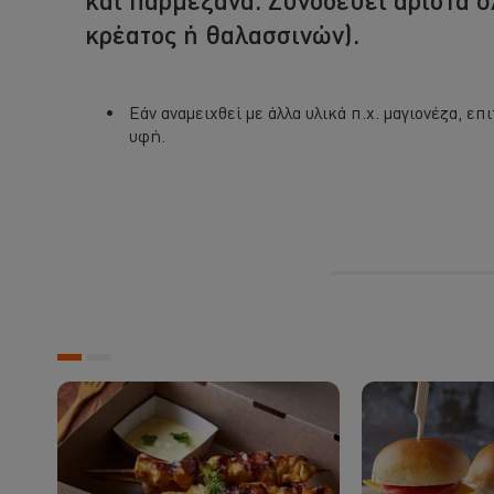
κρέατος ή θαλασσινών).
Εάν αναμειχθεί με άλλα υλικά π.χ. μαγιονέζα, ε
υφή.