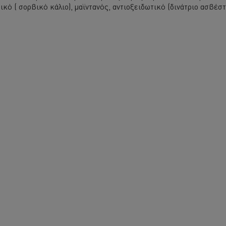
ητικό ( σορβικό κάλιο), μαϊντανός, αντιοξειδωτικό (δινάτριο ασβέ