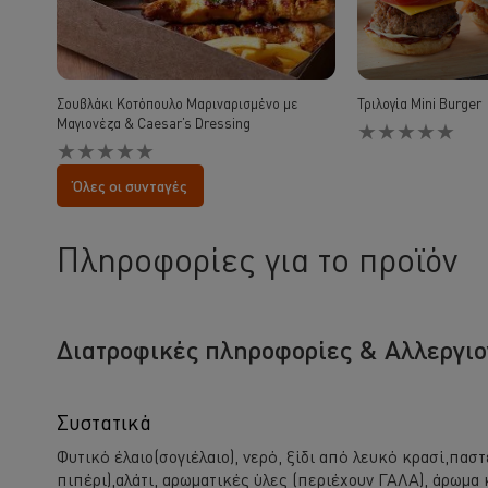
Σουβλάκι Κοτόπουλο Μαριναρισμένo με
Τριλογία Mini Burger
Μαγιονέζα & Caesar’s Dressing
Δεν
Δεν
υποβλήθηκαν
υποβλήθηκαν
αξιολογήσεις
αξιολογήσεις
για
Όλες οι συνταγές
για
αυτό
αυτό
το
το
recipe
Πληροφορίες για το προϊόν
recipe
Διατροφικές πληροφορίες & Αλλεργι
Συστατικά
Φυτικό έλαιο(σογιέλαιο), νερό, ξίδι από λευκό κρασί,π
πιπέρι),αλάτι, αρωματικές ύλες (περιέχουν ΓΑΛΑ), άρωμα