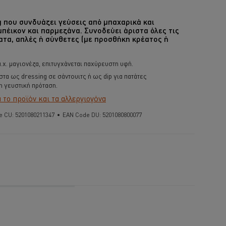
g που συνδυάζει γεύσεις από μπαχαρικά και
πέικον και παρμεζάνα. Συνοδεύει άριστα όλες τις
τα, απλές ή σύνθετες (με προσθήκη κρέατος ή
.χ. μαγιονέζα, επιτυγχάνεται παχύρευστη υφή.
τα ως dressing σε σάντουιτς ή ως dip για πατάτες
η γευστική πρόταση.
το προϊόν και τα αλλεργιογόνα
e CU:
5201080211347
•
EAN Code DU:
5201080800077