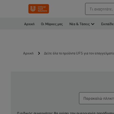
Τι αναζητάτε;
Αρχική
Οι Μάρκες μας
Νέα & Τάσεις
Εκπαίδε
Αρχική
Δείτε όλα τα προϊόντα UFS για τον επαγγελματί
Ο ειδικός συνεργάτης θα ορίσει την ημερομηνία παράδοσης