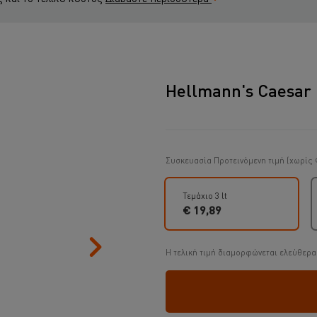
Hellmann's Caesar D
Συσκευασία
Προτεινόμενη τιμή (χωρίς 
Τεμάχιο 3 lt
€ 19,89
Η τελική τιμή διαμορφώνεται ελεύθερα 