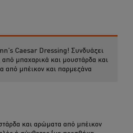
nn's Caesar Dressing! Συνδυάζει
 από μπαχαρικά και μουστάρδα και
α από μπέικον και παρμεζάνα
υστάρδα και αρώματα από μπέικον
απλές ή σύνθετες (με προσθήκη