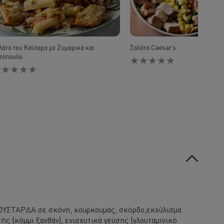
λάτα του Καίσαρα με Ζυμαρικά και
Σαλάτα Caesar’s
τόπουλο
Δεν
εν
υποβλήθηκαν
ποβλήθηκαν
αξιολογήσεις
ξιολογήσεις
για
α
αυτό
τό
το
recipe
cipe
 ΜΟΥΣΤΑΡΔΑ σε σκόνη, κουρκουμάς, σκόρδο,εκχύλισμα
ς (κόμμι ξανθάν), ενισχυτικά γεύσης (γλουταμινικό