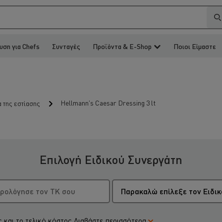
υση για Chefs
Συνταγές
Προϊόντα & E-Shop
Ποιοι Είμαστε
Hellmann's Caesar Dressing 3 lt
α της εστίασης
Επιλογή Ειδικού Συνεργάτη
 και το τελικό κόστος
Διαβάστε περισσότερα