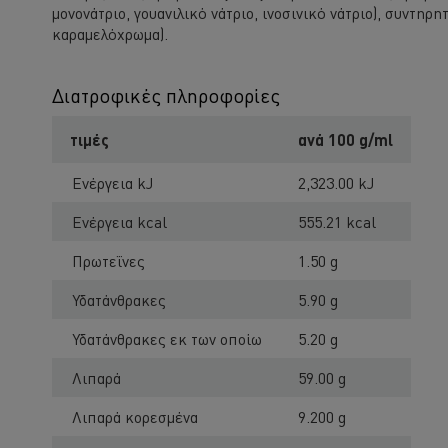
μονονάτριο, γουανιλικό νάτριο, ινοσινικό νάτριο), συντηρ
καραμελόχρωμα).
Διατροφικές πληροφορίες
τιμές
ανά 100 g/ml
Ενέργεια kJ
2,323.00 kJ
Ενέργεια kcal
555.21 kcal
Πρωτεΐνες
1.50 g
Υδατάνθρακες
5.90 g
Υδατάνθρακες εκ των οποίω
5.20 g
Λιπαρά
59.00 g
Λιπαρά κορεσμένα
9.200 g