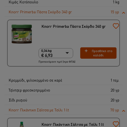
Κιμάς Κοτόπουλο
1 kg
Knorr Primerba Πάστα Σκόρδο 340 gr
15 γρ
Knorr Primerba Πάστα Σκόρδο 340 gr
0,34 kg
Προσθήκη στο
0,34 kg
€ 6,93
καλάθι
€ 6,93
Προτεινόμενη τιμή (προ ΦΠΑ)
2 x 340 gr
€ 13,86
Κρεμμύδι, ψιλοκομμένο σε καρέ
1 τεμ.
Τζίντζερ φρεσκοτριμμένο
20 γρ
Ξίδι ρυζιού
20 γρ
Knorr Πικάντικη Σάλτσα με Τσίλι 1 lt
70 γρ
Knorr Πικάντικη Σάλτσα με Τσίλι 1 lt