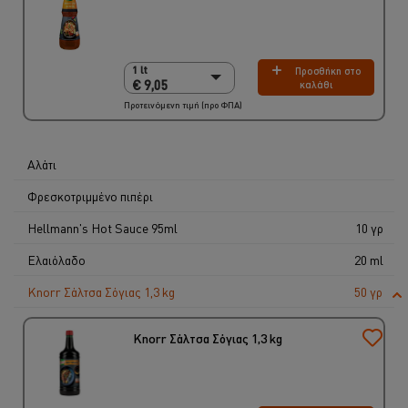
1 lt
Προσθήκη στο
1 lt
€ 9,05
καλάθι
€ 9,05
Προτεινόμενη τιμή (προ ΦΠΑ)
6 x 1 lt
€ 54,30
Αλάτι
Φρεσκοτριμμένο πιπέρι
Hellmann's Hot Sauce 95ml
10 γρ
Ελαιόλαδο
20 ml
Knorr Σάλτσα Σόγιας 1,3 kg
50 γρ
Knorr Σάλτσα Σόγιας 1,3 kg