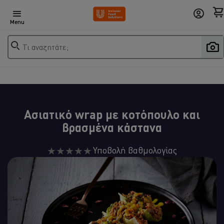
Menu
Τι αναζητάτε;
Ασιατικό wrap με κοτόπουλο και
βρασμένα κάστανα
Δεν
Υποβολή βαθμολογίας
υποβλήθηκαν
αξιολογήσεις
για
αυτό
το