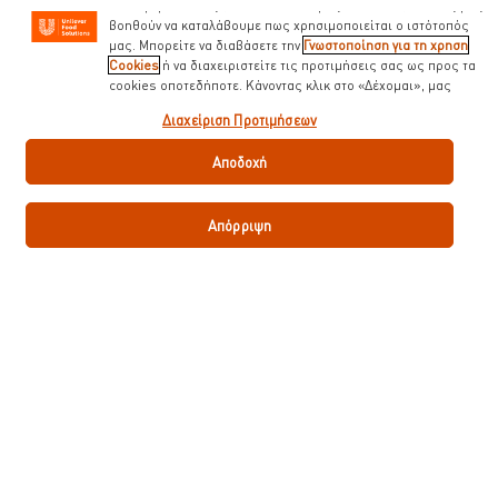
ενδιαφέροντά σας ( στον ιστότοπό μας και αλλού). Επίσης μας
Bar / Bistrot
Εστιατόριο
βοηθούν να καταλάβουμε πως χρησιμοποιείται ο ιστότοπός
μας. Μπορείτε να διαβάσετε την
Γνωστοποίηση για τη χρηση
Cookies
ή να διαχειριστείτε τις προτιμήσεις σας ως προς τα
cookies οποτεδήποτε. Κάνοντας κλικ στο «Δέχομαι», μας
δίνετε την συναίνεσή σας για την χρήση cookies.
Διαχείριση Προτιμήσεων
Γίνε ο πρώτος που θα αξιολογήσετε.
Αποδοχή
Υποβολή βαθμολογίας
Απόρριψη
Κατεβάστε το PDF
Email