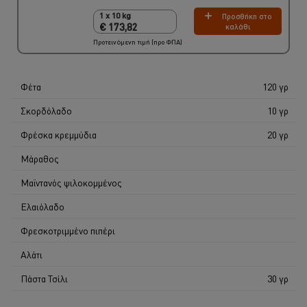
1 x 10 kg
Προσθήκη στο
1 x 10 kg
€ 173,82
καλάθι
€ 173,82
Προτεινόμενη τιμή (προ ΦΠΑ)
Φέτα
120 γρ
Σκορδόλαδο
10 γρ
Φρέσκα κρεμμύδια
20 γρ
Μάραθος
Μαϊντανός ψιλοκομμένος
Ελαιόλαδο
Φρεσκοτριμμένο πιπέρι
Αλάτι
Πάστα Τσίλι
30 γρ