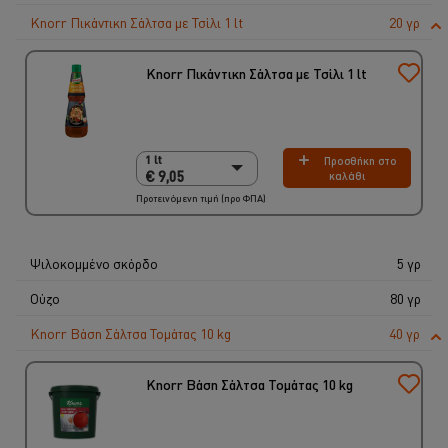
Knorr Πικάντικη Σάλτσα με Τσίλι 1 lt
20 γρ
Knorr Πικάντικη Σάλτσα με Τσίλι 1 lt
1 lt
Προσθήκη στο
1 lt
€ 9,05
καλάθι
€ 9,05
Προτεινόμενη τιμή (προ ΦΠΑ)
6 x 1 lt
€ 54,30
Ψιλοκομμένο σκόρδο
5 γρ
Ούζο
80 γρ
Knorr Βάση Σάλτσα Τομάτας 10 kg
40 γρ
Knorr Βάση Σάλτσα Τομάτας 10 kg