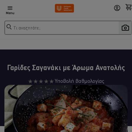
Menu
Τι αναζητάτε;
Γαρίδες Σαγανάκι με Άρωμα Ανατολής
Δεν
Υποβολή βαθμολογίας
υποβλήθηκαν
αξιολογήσεις
για
αυτό
το
recipe