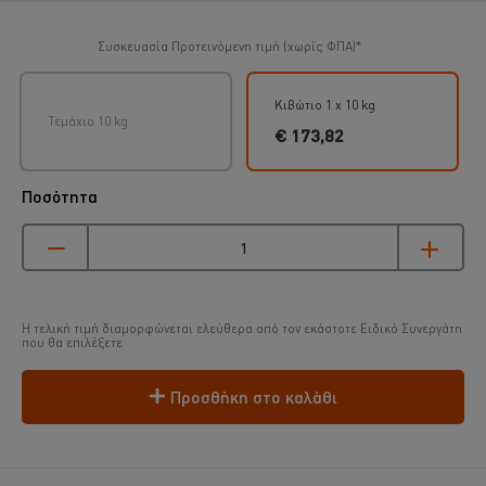
Συσκευασία
Προτεινόμενη τιμή (χωρίς ΦΠΑ)*
Κιβώτιο 1 x 10 kg
Τεμάχιο 10 kg
€ 173,82
Ποσότητα
Η τελική τιμή διαμορφώνεται ελεύθερα από τον εκάστοτε Ειδικό Συνεργάτη
που θα επιλέξετε
Προσθήκη στο καλάθι