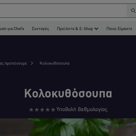
υση για Chefs
Συνταγές
Προϊόντα & E-Shop
Ποιοι Είμαστε
Κολοκυθόσουπα
σας προτείνουμε
Κολοκυθόσουπα
Δεν
Υποβολή βαθμολογίας
υποβλήθηκαν
αξιολογήσεις
για