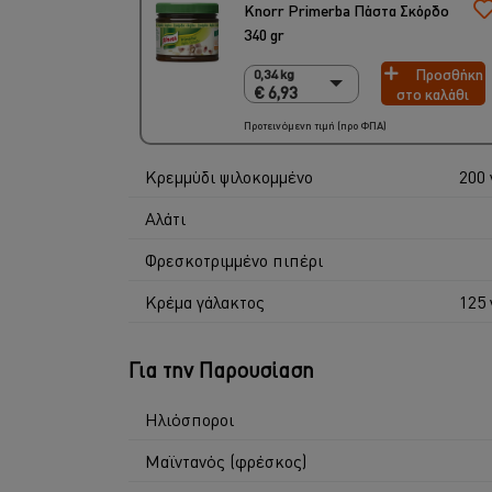
Knorr Primerba Πάστα Σκόρδο
340 gr
Προσθήκη
0,34 kg
0,34 kg
€ 6,93
στο καλάθι
€ 6,93
2 x 340 gr
Προτεινόμενη τιμή (προ ΦΠΑ)
€ 13,86
Κρεμμύδι ψιλοκομμένο
200 
Αλάτι
Φρεσκοτριμμένο πιπέρι
Κρέμα γάλακτος
125 
Για την Παρουσίαση
Ηλιόσποροι
Μαϊντανός (φρέσκος)