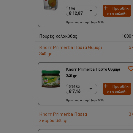
Προσθήκη
1 kg
1 kg
€ 12,07
στο καλάθι
€ 12,07
6 x 1 Kg
Προτεινόμενη τιμή (προ ΦΠΑ)
€ 72,42
Πουρές κολοκύθας
1000 
Knorr Primerba Πάστα Θυμάρι
5 
340 gr
Knorr Primerba Πάστα Θυμάρι
340 gr
Προσθήκη
0,34 kg
0,34 kg
€ 7,16
στο καλάθι
€ 7,16
2 x 340 gr
Προτεινόμενη τιμή (προ ΦΠΑ)
€ 14,32
Knorr Primerba Πάστα
3 
Σκόρδο 340 gr