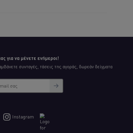
για
αυτό
το
e
recipe
ας για να μένετε ενήμεροι!
μβάνετε συνταγές, τάσεις της αγοράς, δωρεάν δείγματα
email σας
Instagram