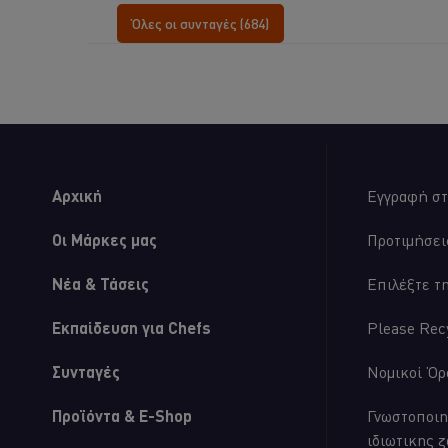
για
αυτού
Όλες οι συνταγές (684)
αυτό
του
το
Burger
recipe
με
Σάλτσα
Aioli,
Μουστάρδα
και
Πίκλα
Αγγούρι
Αρχική
Εγγραφή στ
είναι
5.0
στα
Οι Μάρκες μας
Προτιμήσει
5
από
Νέα & Τάσεις
Επιλέξτε τ
τις
αξιολογήσεις
1.
Εκπαίδευση για Chefs
Please Rec
Συνταγές
Νομικοί Όρ
Προϊόντα & E-Shop
Γνωστοποιη
ιδιωτικης 