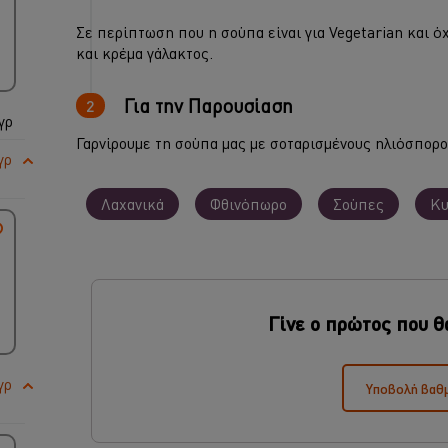
Σε περίπτωση που η σούπα είναι για Vegetarian και 
και κρέμα γάλακτος.
Για την Παρουσίαση
γρ
Γαρνίρουμε τη σούπα μας με σοταρισμένους ηλιόσπορο
γρ
Λαχανικά
Φθινόπωρο
Σούπες
Κυ
Γίνε ο πρώτος που θ
γρ
Υποβολή βαθ