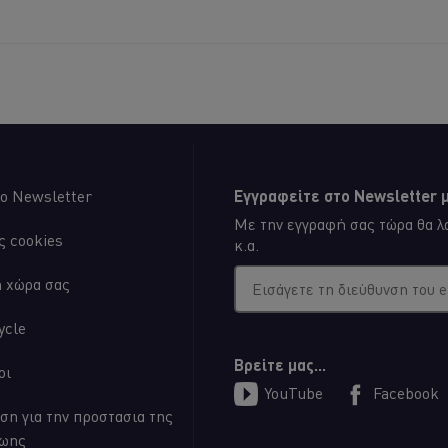
για
για
αυτό
αυτό
το
το
recipe
recip
ο Newsletter
Εγγραφείτε στο Newsletter μ
Με την εγγραφή σας τώρα θα λα
ς cookies
κ.α.
η χώρα σας
Εισάγετε τη διεύθυνση του 
ycle
Βρείτε μας...
οι
YouTube
Facebook
ση για την προστασια της
ζωης