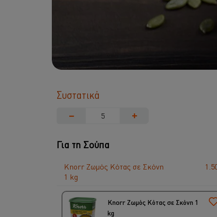
Συστατικά
−
+
Για τη Σούπα
Knorr Ζωμός Κότας σε Σκόνη
1.50
1 kg
Knorr Ζωμός Κότας σε Σκόνη 1
kg