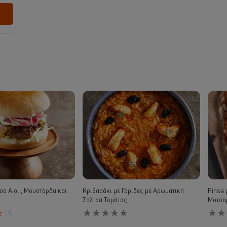
σα Aioli, Μουστάρδα και
Κριθαράκι με Γαρίδες με Αρωματική
Pinsa 
Σάλτσα Τομάτας
Μοτσα
Δεν
Δεν
(1)
υποβλήθηκαν
υποβ
αξιολογήσεις
αξιολ