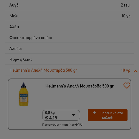
Αυγά
2 τεμ.
Μέλι
10 γρ
Αλάτι
Φρεσκοτριμμένο πιπέρι
Αλεύρι
Κορν φλέικς
Hellmann's Απαλή Μουστάρδα 500 gr
10 γρ
Hellmann's Απαλή Μουστάρδα 500 gr
0,5 kg
Προσθήκη στο
0,5 kg
€ 4,19
καλάθι
€ 4,19
Προτεινόμενη τιμή (προ ΦΠΑ)
12 x 500 gr
€ 50,28