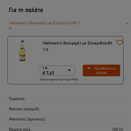
Για τη σαλάτα
Hellmann's Βινεγκρέτ με Εσπεριδοειδή 1
lt
Hellmann's Βινεγκρέτ με Εσπεριδοειδή
1 lt
1 lt
Προσθήκη στο
1 lt
€ 7,63
καλάθι
€ 7,63
Προτεινόμενη τιμή (προ ΦΠΑ)
6 x 1 lt
€ 45,78
Τοματίνια
Φρέσκο κρεμμύδι
Μαϊντανός (φρέσκος)
Βραστό νερό
100 ml