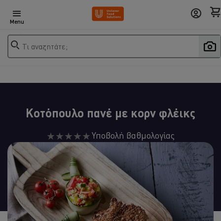
Menu
Τι αναζητάτε;
Κοτόπουλο πανέ με κορν φλέικς
Δεν
Υποβολή βαθμολογίας
υποβλήθηκαν
αξιολογήσεις
για
αυτό
το
recipe