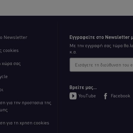
recipe
recip
ο Newsletter
Εγγραφείτε στο Newsletter μ
Με την εγγραφή σας τώρα θα λα
ς cookies
κ.α.
η χώρα σας
Εισάγετε τη διεύθυνση του 
ycle
Βρείτε μας...
οι
YouTube
Facebook
ση για την προστασια της
ζωης
ση για τη χρηση cookies