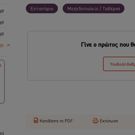
Εστιατόριο
Μεζεδοπωλείο / Ταβέρνα
γρ
γρ
γρ
Γίνε ο πρώτος που θ
γρ
Υποβολή βαθ
Κατεβάστε το PDF
Εκτύπωση
ml