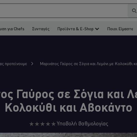
υση για Chefs
Συνταγές
Προϊόντα & E-Shop
Ποιοι Είμαστε
Μαρινάτος Γαύρος σε Σόγια και Λεμόνι με Κολοκύθι κ
σας προτείνουμε
ος Γαύρος σε Σόγια και Λ
Κολοκύθι και Αβοκάντο
Δεν
Υποβολή βαθμολογίας
υποβλήθηκαν