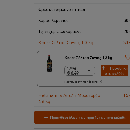
Φρεσκοτριμμένο πιπέρι
Χυμός λεμονιού
30 
Τζίντζερ ψιλοκομμένο
20 
Knorr Σάλτσα Σόγιας 1,3 kg
80 
Knorr Σάλτσα Σόγιας 1,3 kg
Προσθήκη
1,3 kg
1,3 kg
€ 6,49
στο καλάθι
€ 6,49
6 x 1,3 Kg
Προτεινόμενη τιμή (προ ΦΠΑ)
€ 38,94
Hellmann's Απαλή Μουστάρδα
15 
4,8 kg
Προσθήκη όλων των προϊόντων στο καλάθι