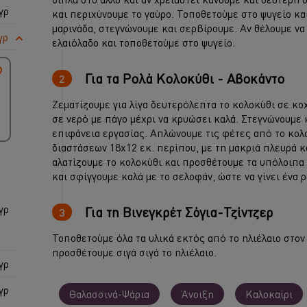
γρ
και περιχύνουμε το γαύρο. Τοποθετούμε στο ψυγείο κα
μαρινάδα, στεγνώνουμε και σερβίρουμε. Αν θέλουμε να
γρ
ελαιόλαδο και τοποθετούμε στο ψυγείο.
Για τα Ρολά Κολοκύθι - Αβοκάντο
Ζεματίζουμε για λίγα δευτερόλεπτα το κολοκύθι σε κο
σε νερό με πάγο μέχρι να κρυώσει καλά. Στεγνώνουμε 
επιφάνεια εργασίας. Απλώνουμε τις φέτες από το κολ
διαστάσεων 18x12 εκ. περίπου, με τη μακριά πλευρά 
αλατίζουμε το κολοκύθι και προσθέτουμε τα υπόλοιπα 
και σφίγγουμε καλά με το σελοφάν, ώστε να γίνει ένα 
γρ
Για τη Βινεγκρέτ Σόγια-Τζίντζερ
Τοποθετούμε όλα τα υλικά εκτός από το ηλιέλαιο στον
προσθέτουμε σιγά σιγά το ηλιέλαιο.
γρ
γρ
Θαλασσινά-Ψάρια
Άνοιξη
Καλοκαίρι