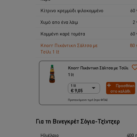
Κίτρινο κρεμμύδι ψιλοκομμένο
60 
Χυμό απο ένα λάιμ
2 
Κομμένη καρέ τομάτα
60 
Knorr Πικάντικη Σάλτσα με
80 
Τσίλι 1 lt
Knorr Πικάντικη Σάλτσα με Τσίλι
1 lt
Προσθήκη
1 lt
1 lt
€ 9,05
στο καλάθι
€ 9,05
6 x 1 lt
Προτεινόμενη τιμή (προ ΦΠΑ)
€ 54,30
Για τη Βινεγκρέτ Σόγια-Τζίντζερ
Ηλιέλαιο
400 