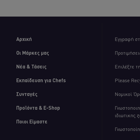
recipe
με
Σάλτσα
Aioli,
Μουστάρδα
και
Πίκλα
Αγγούρι
Αρχική
Εγγραφή στ
είναι
5.0
στα
Οι Μάρκες μας
Προτιμήσει
5
από
Νέα & Τάσεις
Επιλέξτε τ
τις
αξιολογήσεις
1.
Εκπαίδευση για Chefs
Please Rec
Συνταγές
Νομικοί Όρ
Προϊόντα & E-Shop
Γνωστοποιη
ιδιωτικης 
Ποιοι Είμαστε
Γνωστοποίη