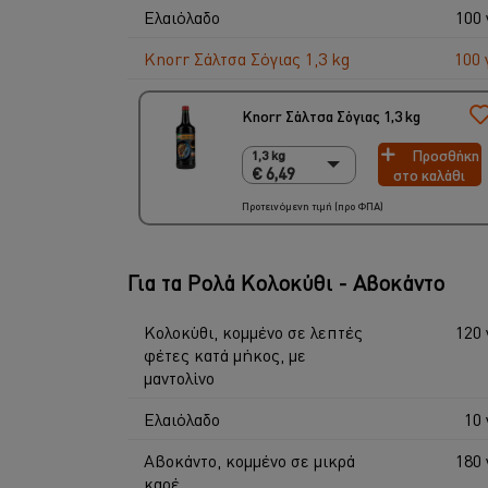
Ελαιόλαδο
100 
Knorr Σάλτσα Σόγιας 1,3 kg
100 
Knorr Σάλτσα Σόγιας 1,3 kg
Προσθήκη
1,3 kg
1,3 kg
€ 6,49
στο καλάθι
€ 6,49
6 x 1,3 Kg
Προτεινόμενη τιμή (προ ΦΠΑ)
€ 38,94
Για τα Ρολά Κολοκύθι - Αβοκάντο
Κολοκύθι, κομμένο σε λεπτές
120 
φέτες κατά μήκος, με
μαντολίνο
Ελαιόλαδο
10 
Αβοκάντο, κομμένο σε μικρά
180 
καρέ