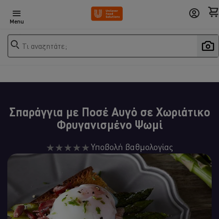
Menu
Τι αναζητάτε;
Σπαράγγια με Ποσέ Αυγό σε Χωριάτικο
Φρυγανισμένο Ψωμί
Δεν
Υποβολή βαθμολογίας
υποβλήθηκαν
αξιολογήσεις
για
αυτό
το