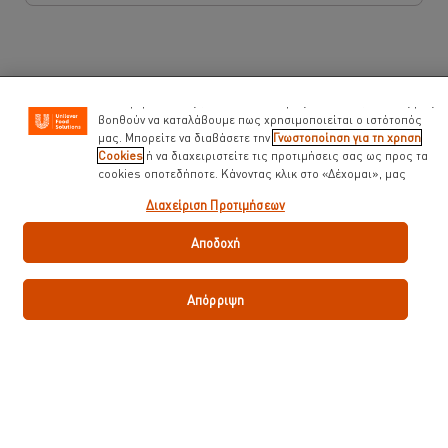
μας. Τα Cookies σας βοηθούν να απολαμβάνετε κάποιες
δυνατότητες ( όπως να αποθηκεύετε επιγραμμικά το « καλάθι
αγορών» σας) την λειτουργία κοινωνικής δικτύωσης ( για το
facebook, Instagram κλπ) και να διαμορφώνονται τα μηνύματα
και να εμφανίζονται οι διαφημίσεις προσαρμοσμένες στα
ενδιαφέροντά σας ( στον ιστότοπό μας και αλλού). Επίσης μας
βοηθούν να καταλάβουμε πως χρησιμοποιείται ο ιστότοπός
μας. Μπορείτε να διαβάσετε την
Γνωστοποίηση για τη χρηση
Κατεβάστε το PDF
Email
Cookies
ή να διαχειριστείτε τις προτιμήσεις σας ως προς τα
cookies οποτεδήποτε. Κάνοντας κλικ στο «Δέχομαι», μας
δίνετε την συναίνεσή σας για την χρήση cookies.
Διαχείριση Προτιμήσεων
Αποδοχή
Κορυφαίες Συνταγές
Απόρριψη