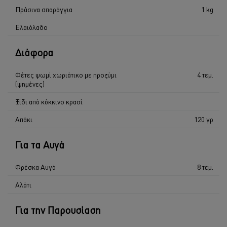
Πράσινα σπαράγγια
1 kg
Ελαιόλαδο
Διάφορα
Φέτες ψωμί χωριάτικο με προζύμι
4 τεμ.
(ψημένες)
Ξίδι από κόκκινο κρασί
Απάκι
120 γρ
Για τα Αυγά
Φρέσκα Αυγά
8 τεμ.
Αλάτι
Για την Παρουσίαση