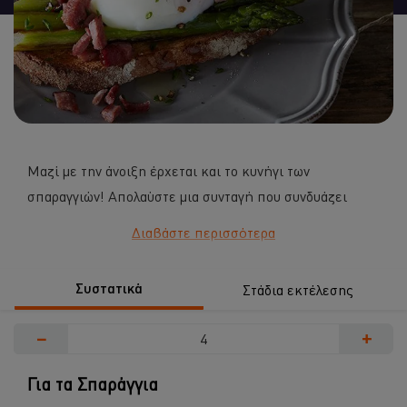
recipe
Μαζί με την άνοιξη έρχεται και το κυνήγι των
σπαραγγιών! Απολαύστε μια συνταγή που συνδυάζει
απόλυτα τη θρεπτική αξία των αυγών και τη νοστιμιά των
Διαβάστε περισσότερα
σπαραγγιών.
...
Συστατικά
Στάδια εκτέλεσης
−
+
Για τα Σπαράγγια