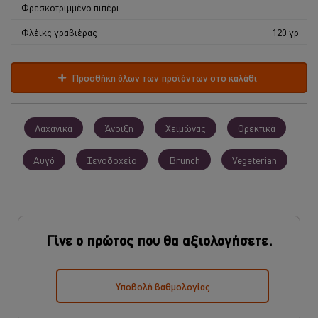
Φρεσκοτριμμένο πιπέρι
Φλέικς γραβιέρας
120 γρ
Προσθήκη όλων των προϊόντων στο καλάθι
Λαχανικά
Άνοιξη
Χειμώνας
Ορεκτικά
Αυγό
Ξενοδοχείο
Brunch
Vegeterian
Γίνε ο πρώτος που θα αξιολογήσετε.
Υποβολή βαθμολογίας
Χρησιμοποιούμε cookies ( και παρόμοιες τεχνικές)
προκειμένου να βελτιώσουμε την εμπειρία σας στον ιστότοπό