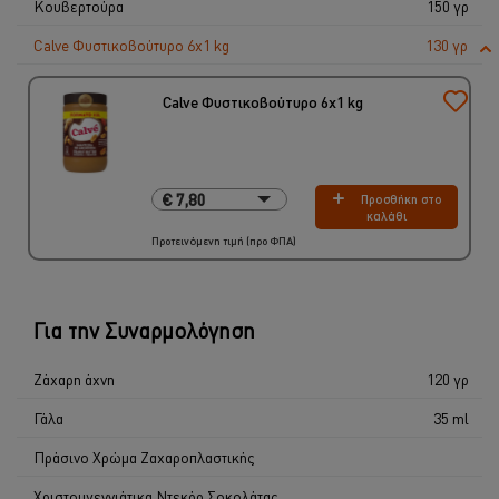
Κουβερτούρα
150 γρ
Calve Φυστικοβούτυρο 6x1 kg
130 γρ
Calve Φυστικοβούτυρο 6x1 kg
€ 7,80
€ 7,80
Προσθήκη στο
καλάθι
6 x 1 Kg
Προτεινόμενη τιμή (προ ΦΠΑ)
€ 46,80
Για την Συναρμολόγηση
Ζάχαρη άχνη
120 γρ
Γάλα
35 ml
Πράσινο Χρώμα Ζαχαροπλαστικής
Χριστουγεννιάτικα Ντεκόρ Σοκολάτας