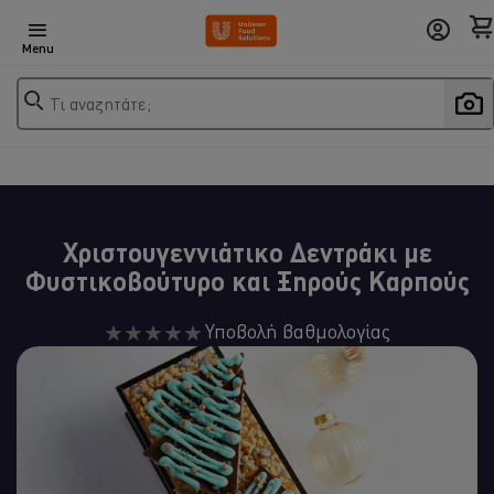
Menu
Τι αναζητάτε;
Χριστουγεννιάτικο Δεντράκι με
Φυστικοβούτυρο και Ξηρούς Καρπούς
Δεν
Υποβολή βαθμολογίας
υποβλήθηκαν
αξιολογήσεις
για
αυτό
το