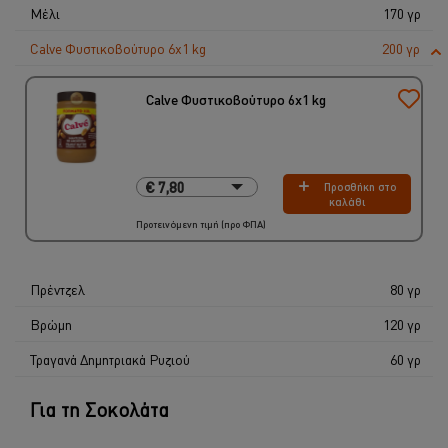
Μέλι
170 γρ
Calve Φυστικοβούτυρο 6x1 kg
200 γρ
Calve Φυστικοβούτυρο 6x1 kg
€ 7,80
€ 7,80
Προσθήκη στο
καλάθι
6 x 1 Kg
Προτεινόμενη τιμή (προ ΦΠΑ)
€ 46,80
Πρέντζελ
80 γρ
Βρώμη
120 γρ
Τραγανά Δημητριακά Ρυζιού
60 γρ
Για τη Σοκολάτα