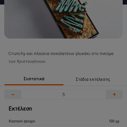
recipe
Crunchy και πλούσια σοκολατένιο γλυκάκι στο πνεύμα
των Χριστουγέννων
Συστατικά
Στάδια εκτέλεσης
−
+
Εκτέλεση
Καστανή ζάχαρη
100 γρ