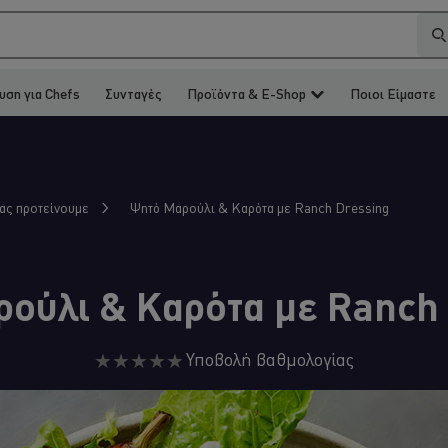
υση για Chefs
Συνταγές
Προϊόντα & E-Shop
Ποιοι Είμαστε
Ψητό Μαρούλι & Καρότα με Ranch Dressing
σας προτείνουμε
ούλι & Καρότα με Ranch
Δεν
Υποβολή βαθμολογίας
υποβλήθηκαν
αξιολογήσεις
για