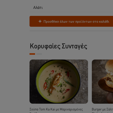
Αλάτι
Προσθήκη όλων των προϊόντων στο καλάθι
Κορυφαίες Συνταγές
Σούπα Tom Ka Kai με Μαριναρισμένες
Burger με Σάλτ