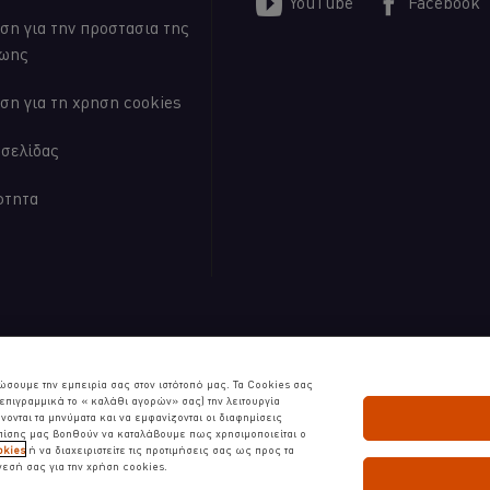
YouTube
Facebook
ση για την προστασια της
ζωης
ση για τη χρηση cookies
οσελίδας
ότητα
s | Όλα τα δικαιώματα διατηρούνται
ώσουμε την εμπειρία σας στον ιστότοπό μας. Τα Cookies σας
πιγραμμικά το « καλάθι αγορών» σας) την λειτουργία
ονται τα μηνύματα και να εμφανίζονται οι διαφημίσεις
Επίσης μας βοηθούν να καταλάβουμε πως χρησιμοποιείται ο
okies
ή να διαχειριστείτε τις προτιμήσεις σας ως προς τα
νεσή σας για την χρήση cookies.