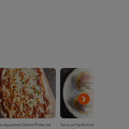
με Αρωματική Σάλτσα Πίτσας και
Tacos με Γαρίδα Σοτέ Απάκι, Τραγανό