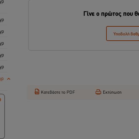
γρ
Γίνε ο πρώτος που θ
γρ
γρ
Υποβολή βαθ
γρ
γρ
γρ
γρ
Κατεβάστε το PDF
Εκτύπωση