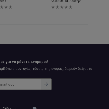
ρέλα
Κολοκύθι και Δροσερή Aioli Σάλτσα
Δεν
λήθηκαν
υποβλήθηκαν
ογήσεις
αξιολογήσεις
για
αυτό
το
e
recipe
ας για να μένετε ενήμεροι!
μβάνετε συνταγές, τάσεις της αγοράς, δωρεάν δείγματα
email σας