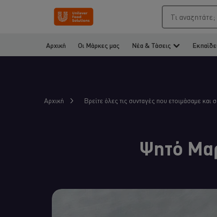
Τι αναζητάτε;
Αρχική
Οι Μάρκες μας
Νέα & Τάσεις
Εκπαίδε
Αρχική
Βρείτε όλες τις συνταγές που ετοιμάσαμε και 
Ψητό Μαρ