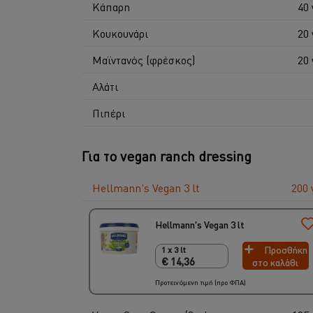
Κάπαρη
40 
Κουκουνάρι
20 
Μαϊντανός (φρέσκος)
20 
Αλάτι
Πιπέρι
Για το vegan ranch dressing
Hellmann's Vegan 3 lt
200 
Hellmann's Vegan 3 lt
Προσθήκη
1 x 3 lt
1 x 3 lt
€ 14,36
στο καλάθι
€ 14,36
Προτεινόμενη τιμή (προ ΦΠΑ)