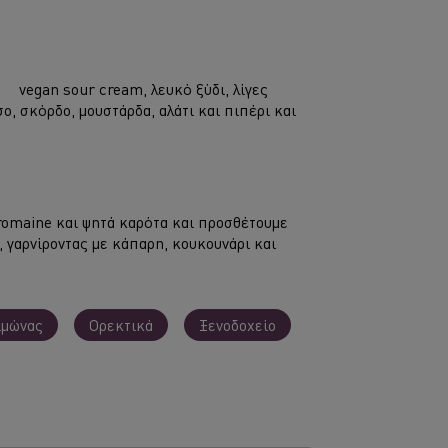
vegan sour cream, λευκό ξύδι, λίγες
ο, σκόρδο, μουστάρδα, αλάτι και πιπέρι και
romaine και ψητά καρότα και προσθέτουμε
 γαρνίροντας με κάπαρη, κουκουνάρι και
ιμώνας
Ορεκτικά
Ξενοδοχείο