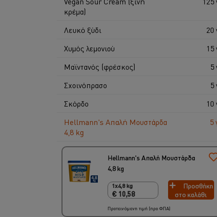
Vegan Sour Cream (ξινή
125 
κρέμα)
Λευκό ξύδι
20 
Χυμός λεμονιού
15 
Μαϊντανός (φρέσκος)
5 
Σχοινόπρασο
5 
Σκόρδο
10 
Hellmann's Απαλή Μουστάρδα
5 
4,8 kg
Hellmann's Απαλή Μουστάρδα
4,8 kg
Προσθήκη
1x4,8 kg
1x4,8 kg
€ 10,58
στο καλάθι
€ 10,58
Προτεινόμενη τιμή (προ ΦΠΑ)