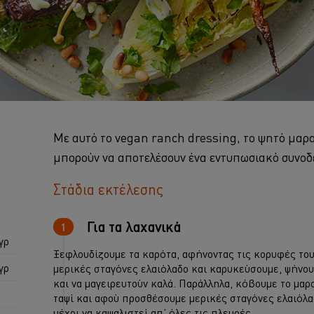
Με αυτό το vegan ranch dressing, το ψητό μαρο
μπορούν να αποτελέσουν ένα εντυπωσιακό συνοδ
Στάδια εκτέλεσης
Για τα λαχανικά
γρ
Ξεφλουδίζουμε τα καρότα, αφήνοντας τις κορυφές του
γρ
μερικές σταγόνες ελαιόλαδο και καρυκεύσουμε, ψήνου
και να μαγειρευτούν καλά. Παράλληλα, κόβουμε το μαρ
ταψί και αφού προσθέσουμε μερικές σταγόνες ελαιόλα
μέχρι να καψαλιστεί απ’ όλες τις πλευρές.