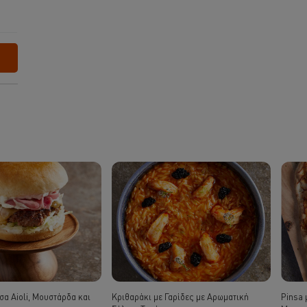
σα Aioli, Μουστάρδα και
Κριθαράκι με Γαρίδες με Αρωματική
Pinsa 