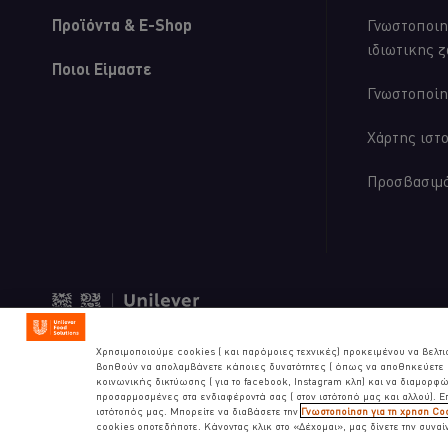
Προϊόντα & E-Shop
Γνωστοποιη
ιδιωτικης 
Ποιοι Είμαστε
Γνωστοποίη
Χάρτης ιστ
Προσβασιμ
© 2026 Unilever Food Solution
Χρησιμοποιούμε cookies ( και παρόμοιες τεχνικές) προκειμένου να βελτι
βοηθούν να απολαμβάνετε κάποιες δυνατότητες ( όπως να αποθηκεύετε ε
κοινωνικής δικτύωσης ( για το facebook, Instagram κλπ) και να διαμορφών
προσαρμοσμένες στα ενδιαφέροντά σας ( στον ιστότοπό μας και αλλού). 
ιστότοπός μας. Μπορείτε να διαβάσετε την
Γνωστοποίηση για τη χρηση Co
cookies οποτεδήποτε. Κάνοντας κλικ στο «Δέχομαι», μας δίνετε την συναί