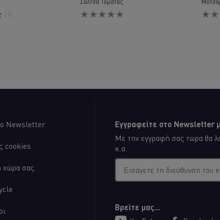
Σάλτσα Τομάτας
Μοτσα
Δεν
Δεν
(1)
υποβλήθηκαν
υποβ
αξιολογήσεις
αξιολ
για
για
αυτό
αυτό
το
το
recipe
recip
ο Newsletter
Εγγραφείτε στο Newsletter μ
Με την εγγραφή σας τώρα θα λα
ς cookies
κ.α.
η χώρα σας
Εισάγετε τη διεύθυνση του 
ycle
Βρείτε μας...
οι