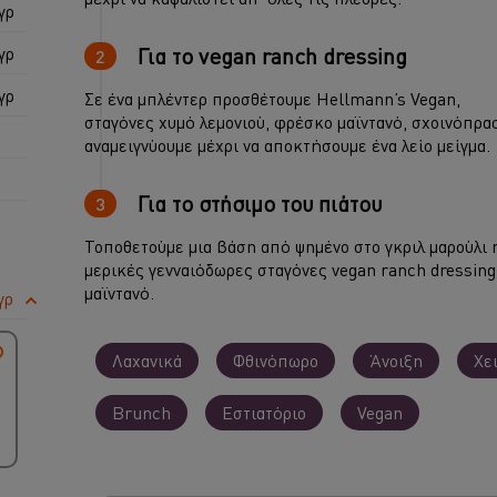
γρ
γρ
Για το vegan ranch dressing
γρ
Σε ένα μπλέντερ προσθέτουμε Hellmann’s Vegan,
σταγόνες χυμό λεμονιού, φρέσκο μαϊντανό, σχοινόπρασ
αναμειγνύουμε μέχρι να αποκτήσουμε ένα λείο μείγμα.
Για το στήσιμο του πιάτου
Τοποθετούμε μια βάση από ψημένο στο γκριλ μαρούλι 
μερικές γενναιόδωρες σταγόνες vegan ranch dressing,
μαϊντανό.
γρ
Λαχανικά
Φθινόπωρο
Άνοιξη
Χε
Brunch
Εστιατόριο
Vegan