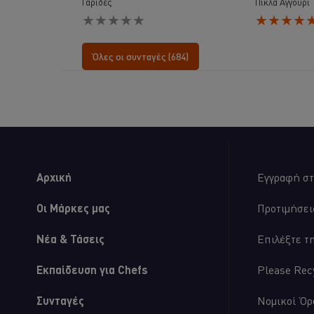
Γαρίδες
Πίκλα Αγγούρι
Δεν
Η
υποβλήθηκαν
μέση
αξιολογήσεις
βαθμολογία
για
αυτού
Όλες οι συνταγές (684)
αυτό
του
το
Burger
recipe
με
Σάλτσα
Aioli,
Μουστάρδα
και
Πίκλα
Αγγούρι
Αρχική
Εγγραφή στ
είναι
5.0
στα
Οι Μάρκες μας
Προτιμήσει
5
από
Νέα & Τάσεις
Επιλέξτε τ
τις
αξιολογήσεις
1.
Εκπαίδευση για Chefs
Please Rec
Συνταγές
Νομικοί Όρ