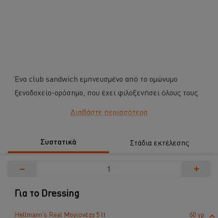
Ένα club sandwich εμπνευσμένο από το ομώνυμο
ξενοδοχείο-ορόσημο, που έχει φιλοξενήσει όλους τους
μεγάλους σταρ του Hollywood και όχι μόνο!
Διαβάστε περισσότερα
...
Συστατικά
Στάδια εκτέλεσης
−
+
Για το Dressing
Hellmann's Real Μαγιονέζα 5 lt
60 γρ