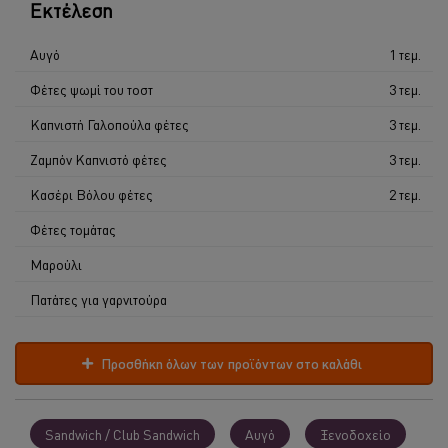
Εκτέλεση
Αυγό
1 τεμ.
Φέτες ψωμί του τοστ
3 τεμ.
Καπνιστή Γαλοπούλα φέτες
3 τεμ.
Ζαμπόν Καπνιστό φέτες
3 τεμ.
Κασέρι Βόλου φέτες
2 τεμ.
Φέτες τομάτας
Μαρούλι
Πατάτες για γαρνιτούρα
Προσθήκη όλων των προϊόντων στο καλάθι
Sandwich / Club Sandwich
Αυγό
Ξενοδοχείο