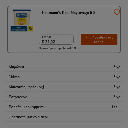
Hellmann's Real Μαγιονέζα 5 lt
1 x 5 lt
Προσθήκη στο
1 x 5 lt
€ 21,02
καλάθι
€ 21,02
Προτεινόμενη τιμή (προ ΦΠΑ)
Μυρώνια
5 γρ
Chives
5 γρ
Μαϊντανός (φρέσκος)
5 γρ
Εστραγκόν
5 γρ
Εσαλότ ψιλοκομμένα
1 τεμ.
Φρεσκοτριμμένο πιπέρι