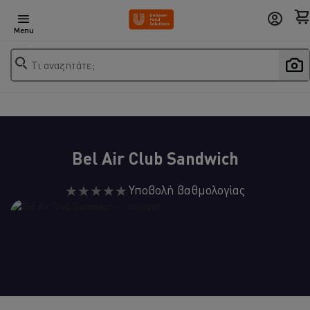
Menu
Τι αναζητάτε;
Bel Air Club Sandwich
Δεν
Υποβολή βαθμολογίας
υποβλήθηκαν
αξιολογήσεις
για
αυτό
το
recipe