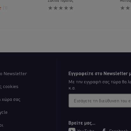
Σάλτσα Τομάτας
Μοτσα
Δεν
Δεν
(1)
υποβλήθηκαν
υποβ
αξιολογήσεις
αξιολ
για
για
αυτό
αυτό
το
το
recipe
recip
ο Newsletter
Εγγραφείτε στο Newsletter μ
Με την εγγραφή σας τώρα θα λα
ς cookies
κ.α.
η χώρα σας
Εισάγετε τη διεύθυνση του 
ycle
Βρείτε μας...
οι
YouTube
Facebook