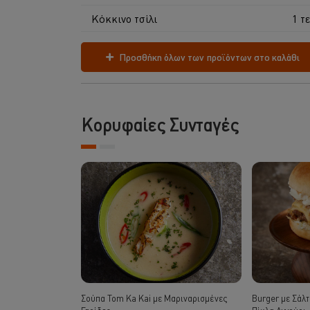
Κόκκινο τσίλι
1 τε
Προσθήκη όλων των προϊόντων στο καλάθι
Κορυφαίες Συνταγές
Σούπα Tom Ka Kai με Μαριναρισμένες
Burger με Σάλτ