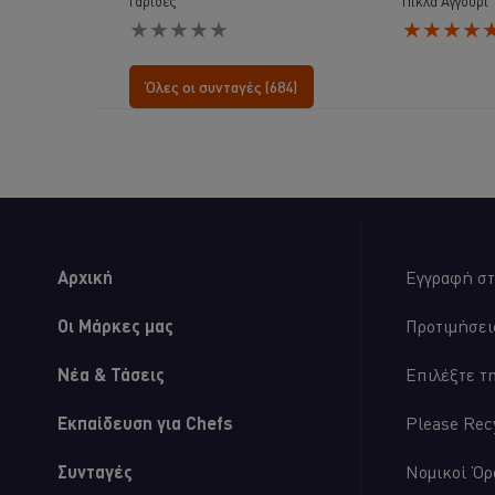
Γαρίδες
Πίκλα Αγγούρι
Δεν
Η
υποβλήθηκαν
μέση
αξιολογήσεις
βαθμολογία
για
αυτού
Όλες οι συνταγές (684)
αυτό
του
το
Burger
recipe
με
Σάλτσα
Aioli,
Μουστάρδα
και
Πίκλα
Αγγούρι
Αρχική
Εγγραφή στ
είναι
5.0
στα
Οι Μάρκες μας
Προτιμήσει
5
από
Νέα & Τάσεις
Επιλέξτε τ
τις
αξιολογήσεις
1.
Εκπαίδευση για Chefs
Please Rec
Συνταγές
Νομικοί Όρ