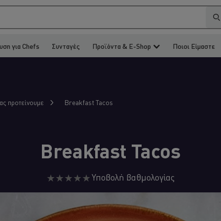
υση για Chefs
Συνταγές
Προϊόντα & E-Shop
Ποιοι Είμαστε
Breakfast Tacos
σας προτείνουμε
Breakfast Tacos
Δεν
Υποβολή βαθμολογίας
υποβλήθηκαν
αξιολογήσεις
για