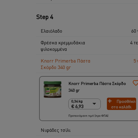
Step 4
Ελαιόλαδο
60 
Φρέσκα κρεμμυδάκια
4 τε
ψιλοκομμένα
Knorr Primerba Πάστα
5 
Σκόρδο 340 gr
Knorr Primerba Πάστα Σκόρδο
340 gr
Προσθήκη
0,34 kg
0,34 kg
€ 6,93
στο καλάθι
€ 6,93
2 x 340 gr
Προτεινόμενη τιμή (προ ΦΠΑ)
€ 13,86
Νιφάδες τσίλι