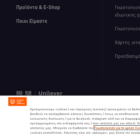
Προϊόντα & E-Shop
Γνωστοποιη
ιδιωτικης 
Ποιοι Είμαστε
Γνωστοποίη
Χάρτης ιστ
Προσβασιμ
© 2026 Unilever Food Solution
Χρησιμοποιούμε cookies ( και παρόμοιες τεχνικές) προκειμένου να βελτι
βοηθούν να απολαμβάνετε κάποιες δυνατότητες ( όπως να αποθηκεύετε ε
κοινωνικής δικτύωσης ( για το facebook, Instagram κλπ) και να διαμορφών
προσαρμοσμένες στα ενδιαφέροντά σας ( στον ιστότοπό μας και αλλού). 
ιστότοπός μας. Μπορείτε να διαβάσετε την
Γνωστοποίηση για τη χρηση Co
cookies οποτεδήποτε. Κάνοντας κλικ στο «Δέχομαι», μας δίνετε την συναί