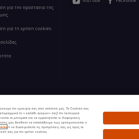
ση για την προστασια της
ζωης
ση για τη χρηση cookies
οσελίδας
ότητα
s | Όλα τα δικαιώματα διατηρούνται
ώσουμε την εμπειρία σας στον ιστότοπό μας. Τα Cookies σας
πιγραμμικά το « καλάθι αγορών» σας) την λειτουργία
ονται τα μηνύματα και να εμφανίζονται οι διαφημίσεις
Επίσης μας βοηθούν να καταλάβουμε πως χρησιμοποιείται ο
okies
ή να διαχειριστείτε τις προτιμήσεις σας ως προς τα
νεσή σας για την χρήση cookies.