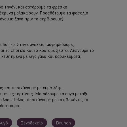
κρό τηγάνι και σοτάρουμε τα φρέσκα
μέχρι να μαλακώσουν. Προσθέτουμε τα φασόλια
άνουμε ξανά πριν τα σερβίρουμε).
chorizo. Στην συνέχεια, μαγειρεύουμε,
και το chorizo και το κρατάμε ζεστό. Λιώνουμε το
 χτυπημένα με λίγο γάλα και καρυκεύματα,
ς και περιχύνουμε με χυμό λάιμ..
υμε τις τορτίγιες. Μοιράζουμε τα αυγά μεταξύ
το λάδι. Τέλος, περιχύνουμε με το αβοκάντο, το
δια τουρσί.
Αυγό
Ξενοδοχείο
Brunch