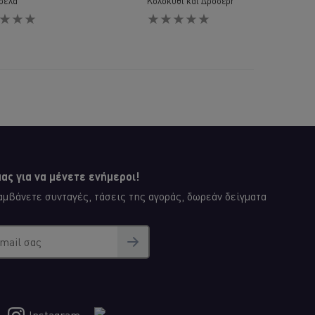
ρέλα
Κολοκύθι και Δροσερή Aioli Σάλτσα
Δεν
λήθηκαν
υποβλήθηκαν
ογήσεις
αξιολογήσεις
για
αυτό
το
e
recipe
ας για να μένετε ενήμεροι!
μβάνετε συνταγές, τάσεις της αγοράς, δωρεάν δείγματα
email σας
Instagram