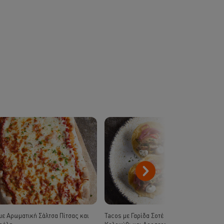
με Αρωματική Σάλτσα Πίτσας και
Tacos με Γαρίδα Σοτέ Απάκι, Τραγανό