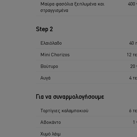
Μαύρα φασόλια ξεπλυμένα και
400 
στραγγισμένα
Step 2
Ελαιόλαδο
40 
Mini Chorizos
12 τε
Βούτυρο
20 
Αυγά
4 τε
Για να συναρμολογήσουμε
Τορτίγιες καλαμποκιού
6 τε
Αβοκάντο
1 
Χυμό λάιμ