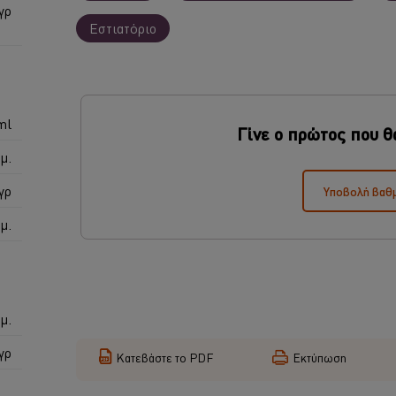
γρ
Εστιατόριο
ml
Γίνε ο πρώτος που θ
μ.
γρ
Υποβολή βαθ
μ.
μ.
γρ
Κατεβάστε το PDF
Εκτύπωση