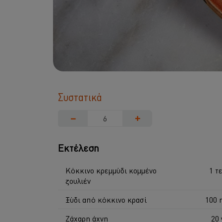
Συστατικά
−
+
Εκτέλεση
Κόκκινο κρεμμύδι κομμένο
1 τε
ζουλιέν
Ξύδι από κόκκινο κρασί
100 
Ζάχαρη άχνη
20 