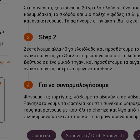
Στη συνέχεια, ζεσταίνουμε 20 γρ ελαιόλαδο σε ένα μι
κρεμμυδάκια, το σκόρδο και μια πρέζα νιφάδες τσίλι 
και ανακατεύουμε. Τα αφήνουμε στην άκρη (θα τα ζεστ
γρ
Step 2
μ.
Ζεσταίνουμε άλλα 40 γρ ελαιόλαδο και προσθέτουμε το 
ανακατεύοντας για 3-4 λεπτά μέχρι να ροδίσει το λάδι 
γρ
βούτυρο σε ένα μικρό τηγάνι και προσθέτουμε τα αυγά,
ανακατεύοντας μέχρι να ομογενοποιηθούν.
Για να συναρμολογήσουμε
Ψήνουμε τις τορτίγιες, κόβουμε το αβοκάντο σε κύβου
Ξαναζεσταίνουμε τα φασόλια και στη συνέχεια μοιράζο
τους και ρίχνουμε με κουτάλι το chorizo ​​και λίγο από 
ψιλοκομμένο κόκκινο τσίλι και τα στραγγισμένα κρεμμύ
Ορεκτικά
Sandwich / Club Sandwich