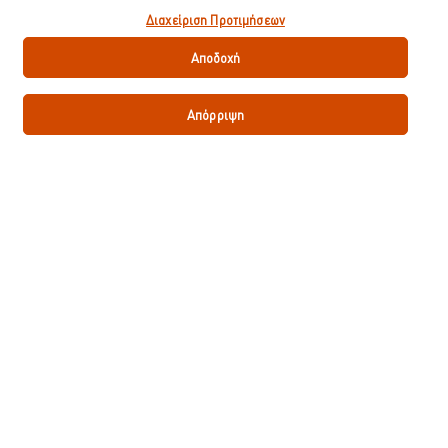
δίνετε την συναίνεσή σας για την χρήση cookies.
Υποβολή βαθμολογίας
Διαχείριση Προτιμήσεων
Αποδοχή
Απόρριψη
Κατεβάστε το PDF
Email
Κορυφαίες Συνταγές