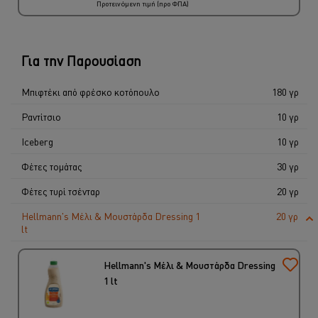
Προτεινόμενη τιμή (προ ΦΠΑ)
2 x 340 gr
€ 14,32
Για την Παρουσίαση
Μπιφτέκι από φρέσκο κοτόπουλο
180 γρ
Ραντίτσιο
10 γρ
Ιceberg
10 γρ
Φέτες τομάτας
30 γρ
Φέτες τυρί τσένταρ
20 γρ
Hellmann's Μέλι & Μουστάρδα Dressing 1
20 γρ
lt
Hellmann's Μέλι & Μουστάρδα Dressing
1 lt