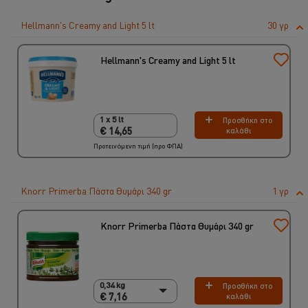
Hellmann's Creamy and Light 5 lt
30 γρ
Hellmann's Creamy and Light 5 lt
1 x 5 lt
Προσθήκη στο
1 x 5 lt
€ 14,65
καλάθι
€ 14,65
Προτεινόμενη τιμή (προ ΦΠΑ)
Knorr Primerba Πάστα Θυμάρι 340 gr
1 γρ
Knorr Primerba Πάστα Θυμάρι 340 gr
0,34 kg
Προσθήκη στο
0,34 kg
€ 7,16
καλάθι
€ 7,16