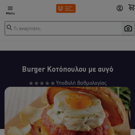
Menu
Τι αναζητάτε;
Burger Κοτόπουλου με αυγό
Δεν
Υποβολή βαθμολογίας
υποβλήθηκαν
αξιολογήσεις
για
αυτό
το
recipe