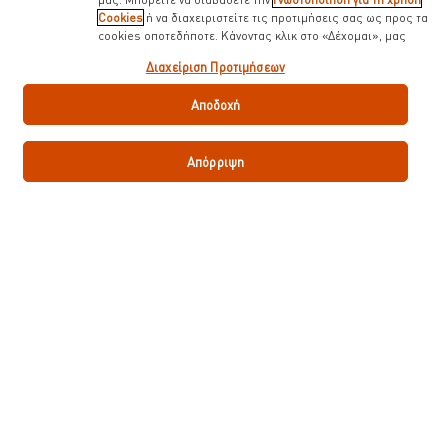
Cookies
ή να διαχειριστείτε τις προτιμήσεις σας ως προς τα
cookies οποτεδήποτε. Κάνοντας κλικ στο «Δέχομαι», μας
Γίνε ο πρώτος που θα αξιολογήσετε.
δίνετε την συναίνεσή σας για την χρήση cookies.
Διαχείριση Προτιμήσεων
Αποδοχή
Υποβολή βαθμολογίας
Απόρριψη
Κατεβάστε το PDF
Email
Κορυφαίες Συνταγές