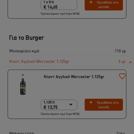
1 x 5 lt
Προσθήκη στο
1 x 5 lt
€ 14,65
καλάθι
€ 14,65
Προτεινόμενη τιμή (προ ΦΠΑ)
Για το Burger
Μοσχαρίσιο κιμά
110 γρ
Knorr Αγγλική Worcester 1,125gr
5 γρ
Knorr Αγγλική Worcester 1,125gr
1,125 lt
Προσθήκη στο
1,125 lt
€ 13,75
καλάθι
€ 13,75
Προτεινόμενη τιμή (προ ΦΠΑ)
6 x 1,125 Kg
€ 82,50
Μπέικον crisp
2 τεμ.