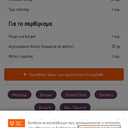
Τυρί τσένταρ
1 τεμ.
Για το σερβίρισμα
Ψωμί για burger
1 τεμ.
Αγγουράκια πίκλες (κομμένα σε φέτες)
25 γρ
Φέτες τομάτας
1 τεμ.
Προσθήκη όλων των προϊόντων στο καλάθι
Χρησιμοποιούμε cookies ( και παρόμοιες τεχνικές)
προκειμένου να βελτιώσουμε την εμπειρία σας στον ιστότοπό
μας. Τα Cookies σας βοηθούν να απολαμβάνετε κάποιες
Μοσχάρι
Burger
Street Food
Delivery
δυνατότητες ( όπως να αποθηκεύετε επιγραμμικά το « καλάθι
αγορών» σας) την λειτουργία κοινωνικής δικτύωσης ( για το
Brunch
Bar / Bistrot
facebook, Instagram κλπ) και να διαμορφώνονται τα μηνύματα
και να εμφανίζονται οι διαφημίσεις προσαρμοσμένες στα
ενδιαφέροντά σας ( στον ιστότοπό μας και αλλού). Επίσης μας
βοηθούν να καταλάβουμε πως χρησιμοποιείται ο ιστότοπός
μας. Μπορείτε να διαβάσετε την
Γνωστοποίηση για τη χρηση