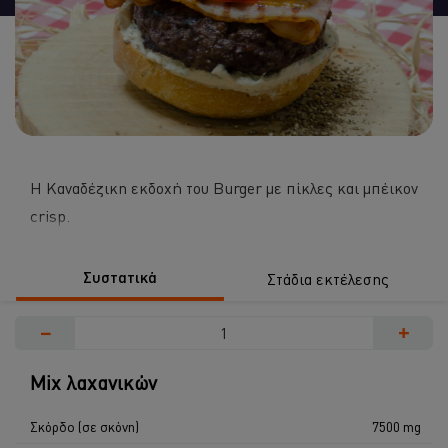
recipe
Η Καναδέζικη εκδοχή του Burger με πίκλες και μπέικον
crisp.
Συστατικά
Στάδια εκτέλεσης
−
+
Μix λαχανικών
Σκόρδο (σε σκόνη)
7500 mg