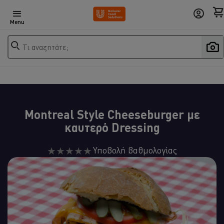
Menu
Τι αναζητάτε;
Montreal Style Cheeseburger με
καυτερό Dressing
Δεν
Υποβολή βαθμολογίας
υποβλήθηκαν
αξιολογήσεις
για
αυτό
το