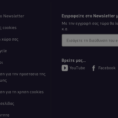
ο Newsletter
Εγγραφείτε στο Newsletter μ
Με την εγγραφή σας τώρα θα λα
ς cookies
κ.α.
η χώρα σας
Εισάγετε τη διεύθυνση του 
ycle
Βρείτε μας...
οι
YouTube
Facebook
ση για την προστασια της
ζωης
ση για τη χρηση cookies
οσελίδας
ότητα