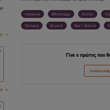
γρ
Λαχανικά
Φθινόπωρο
Άνοιξη
Κα
Delivery
Brunch
Bar / Bistrot
Σ
γρ
Γίνε ο πρώτος που θ
Υποβολή βαθ
γρ