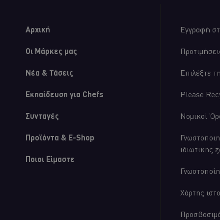
και
Πίκλα
Αγγούρι
Αρχική
Εγγραφή στ
είναι
5.0
στα
Οι Μάρκες μας
Προτιμήσει
5
από
Νέα & Τάσεις
Επιλέξτε τ
τις
αξιολογήσεις
1.
Εκπαίδευση για Chefs
Please Rec
Συνταγές
Νομικοί Όρ
Προϊόντα & E-Shop
Γνωστοποιη
ιδιωτικης 
Ποιοι Είμαστε
Γνωστοποίη
Χάρτης ιστ
Προσβασιμ