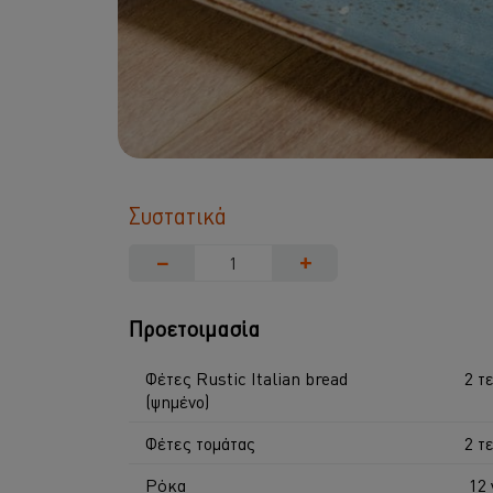
Συστατικά
−
+
Προετοιμασία
Φέτες Rustic Italian bread
2 τε
(ψημένο)
Φέτες τομάτας
2 τε
Ρόκα
12 