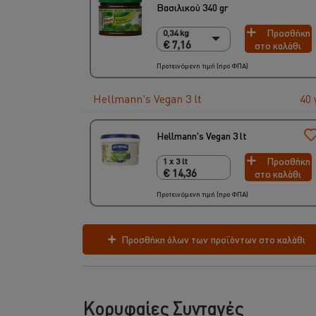
Βασιλικού 340 gr
Προσθήκη
0,34 kg
0,34 kg
€ 7,16
στο καλάθι
€ 7,16
2 x 340 gr
Προτεινόμενη τιμή (προ ΦΠΑ)
€ 14,32
Hellmann's Vegan 3 lt
40 
Hellmann's Vegan 3 lt
Προσθήκη
1 x 3 lt
1 x 3 lt
€ 14,36
στο καλάθι
€ 14,36
Προτεινόμενη τιμή (προ ΦΠΑ)
Προσθήκη όλων των προϊόντων στο καλάθι
Κορυφαίες Συνταγές