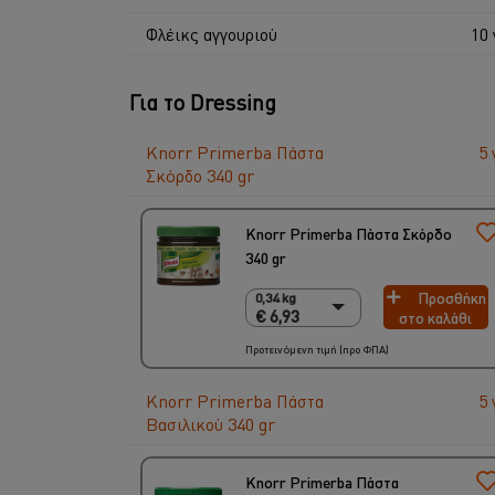
Φλέικς αγγουριού
10 
Για το Dressing
Knorr Primerba Πάστα
5 
Σκόρδο 340 gr
Knorr Primerba Πάστα Σκόρδο
340 gr
Προσθήκη
0,34 kg
0,34 kg
€ 6,93
στο καλάθι
€ 6,93
2 x 340 gr
Προτεινόμενη τιμή (προ ΦΠΑ)
€ 13,86
Knorr Primerba Πάστα
5 
Βασιλικού 340 gr
Knorr Primerba Πάστα