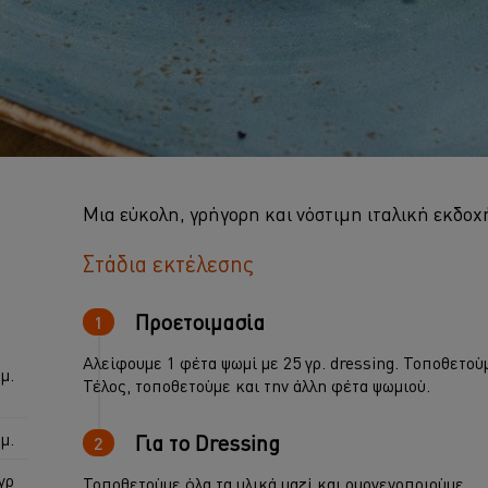
Μια εύκολη, γρήγορη και νόστιμη ιταλική εκδοχ
Στάδια εκτέλεσης
Προετοιμασία
Αλείφουμε 1 φέτα ψωμί με 25 γρ. dressing. Τοποθετούμε
μ.
Τέλος, τοποθετούμε και την άλλη φέτα ψωμιού.
μ.
Για το Dressing
γρ
Τοποθετούμε όλα τα υλικά μαζί και ομογενοποιούμε.