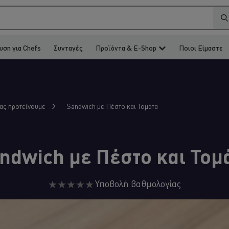
υση για Chefs
Συνταγές
Προϊόντα & E-Shop
Ποιοι Είμαστε
Sandwich με Πέστο και Τομάτα
σας προτείνουμε
ndwich με Πέστο και Τομ
Δεν
Υποβολή βαθμολογίας
υποβλήθηκαν
αξιολογήσεις
για