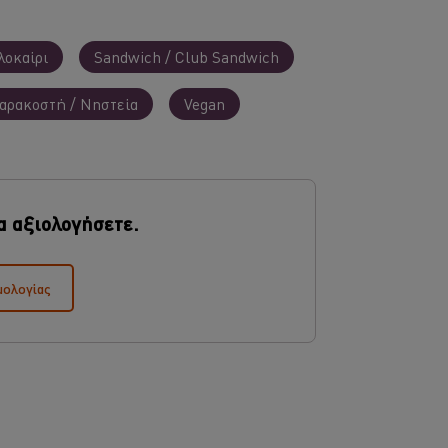
λοκαίρι
Sandwich / Club Sandwich
αρακοστή / Νηστεία
Vegan
α αξιολογήσετε.
μολογίας