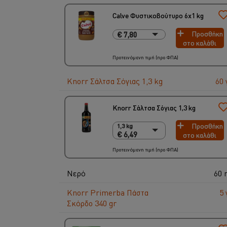
Calve Φυστικοβούτυρο 6x1 kg
Προσθήκη
€ 7,80
€ 7,80
στο καλάθι
6 x 1 Kg
€ 46,80
Προτεινόμενη τιμή (προ ΦΠΑ)
Knorr Σάλτσα Σόγιας 1,3 kg
60 
Knorr Σάλτσα Σόγιας 1,3 kg
Προσθήκη
1,3 kg
1,3 kg
€ 6,49
στο καλάθι
€ 6,49
6 x 1,3 Kg
Προτεινόμενη τιμή (προ ΦΠΑ)
€ 38,94
Νερό
60 
Knorr Primerba Πάστα
5 
Σκόρδο 340 gr