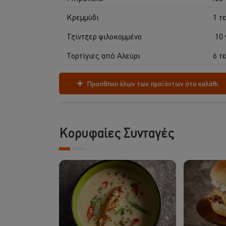
Κρεμμύδι
1 τε
Τζίντζερ ψιλοκομμένο
10 
Τορτίγιες από Αλεύρι
6 τε
Προσθήκη όλων των προϊόντων στο καλάθι
Κορυφαίες Συνταγές