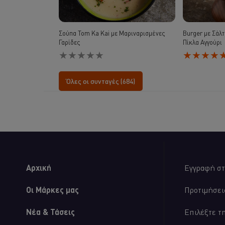
Σούπα Tom Ka Kai με Μαριναρισμένες
Burger με Σάλτ
Γαρίδες
Πίκλα Αγγούρι
Δεν
Η
υποβλήθηκαν
μέση
αξιολογήσεις
βαθμολογία
για
αυτού
Όλες οι συνταγές (684)
αυτό
του
το
Burger
recipe
με
Σάλτσα
Aioli,
Μουστάρδα
και
Πίκλα
Αγγούρι
Αρχική
Εγγραφή στ
είναι
5.0
στα
Οι Μάρκες μας
Προτιμήσει
5
από
Νέα & Τάσεις
Επιλέξτε τ
τις
αξιολογήσεις