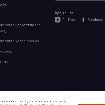
ycle
Βρείτε μας...
οι
YouTube
Facebook
ση για την προστασια της
ζωης
ση για τη χρηση cookies
οσελίδας
ότητα
s | Όλα τα δικαιώματα διατηρούνται
ώσουμε την εμπειρία σας στον ιστότοπό μας. Τα Cookies σας
πιγραμμικά το « καλάθι αγορών» σας) την λειτουργία