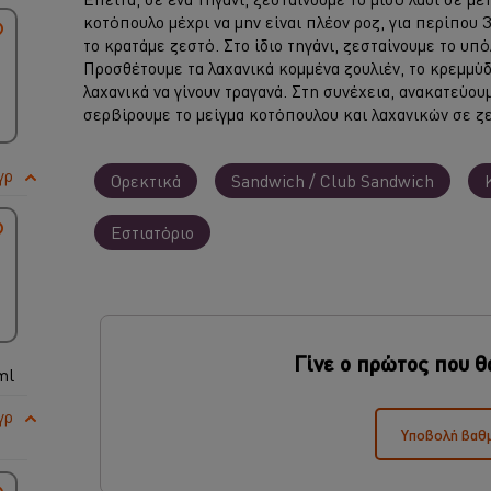
κοτόπουλο μέχρι να μην είναι πλέον ροζ, για περίπου 3
το κρατάμε ζεστό. Στο ίδιο τηγάνι, ζεσταίνουμε το υπ
Προσθέτουμε τα λαχανικά κομμένα ζουλιέν, το κρεμμύδι
λαχανικά να γίνουν τραγανά. Στη συνέχεια, ανακατεύου
σερβίρουμε το μείγμα κοτόπουλου και λαχανικών σε ζεσ
γρ
Ορεκτικά
Sandwich / Club Sandwich
Εστιατόριο
Γίνε ο πρώτος που θ
ml
γρ
Υποβολή βαθ