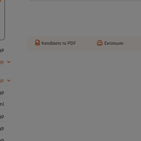
Κατεβάστε το PDF
Εκτύπωση
γρ
γρ
γρ
γρ
ml
γρ
γρ
γρ