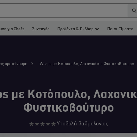
υση για Chefs
Συνταγές
Προϊόντα & E-Shop
Ποιοι Είμαστε
Wraps με Κοτόπουλο, Λαχανικά και Φυστικοβούτυρο
σας προτείνουμε
s με Κοτόπουλο, Λαχανικ
Φυστικοβούτυρο
Δεν
Υποβολή βαθμολογίας
υποβλήθηκαν