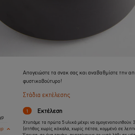
Απογειώστε τα σνακ σας και αναβαθμίστε την απ
φυστικοβούτυρο!
Στάδια εκτέλεσης
Εκτέλεση
γρ
Χτυπάμε τα πρώτα 5 υλικά μέχρι να ομογενοποιηθούν. 
γρ
(στήθος χωρίς κόκαλα, χωρίς πέτσα, κομμένό σε λεπτέ
Έπειτα, σε ένα τηγάνι, ζεσταίνουμε το μισό λάδι σε μ