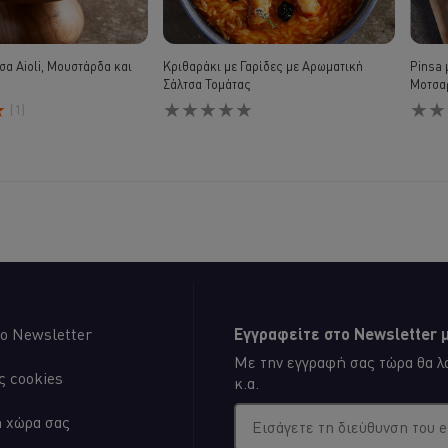
σα Aioli, Μουστάρδα και
Κριθαράκι με Γαρίδες με Αρωματική
Pinsa 
Σάλτσα Τομάτας
Μοτσα
Δεν
Δεν
(1)
υποβλήθηκαν
υποβ
αξιολογήσεις
αξιολ
για
για
αυτό
αυτό
το
το
recipe
recip
ο Newsletter
Εγγραφείτε στο Newsletter μ
Με την εγγραφή σας τώρα θα λα
ς cookies
κ.α.
η χώρα σας
Εισάγετε τη διεύθυνση του 