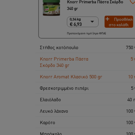
Knorr Primerba Πάστα Σκόρδο
340 gr
Προσθήκη
0,34 kg
0,34 kg
€ 6,93
στο καλάθι
€ 6,93
2 x 340 gr
Προτεινόμενη τιμή (προ ΦΠΑ)
€ 13,86
Στήθος κοτόπουλο
750 
Knorr Primerba Πάστα
5 
Σκόρδο 340 gr
Knorr Aromat Κλασικό 500 gr
10 
Φρεσκοτριμμένο πιπέρι
5 
Ελαιόλαδο
40 
Λευκό λάχανο
100 
Καρότο
100 
Μπρόκολο
100 