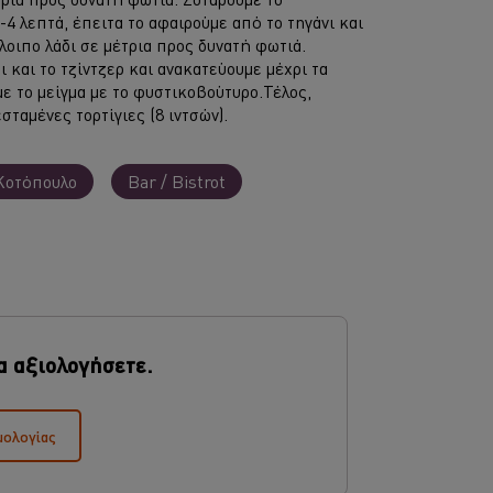
-4 λεπτά, έπειτα το αφαιρούμε από το τηγάνι και
όλοιπο λάδι σε μέτρια προς δυνατή φωτιά.
 και το τζίντζερ και ανακατεύουμε μέχρι τα
με το μείγμα με το φυστικοβούτυρο.Τέλος,
ταμένες τορτίγιες (8 ιντσών).
Κοτόπουλο
Bar / Bistrot
α αξιολογήσετε.
μολογίας