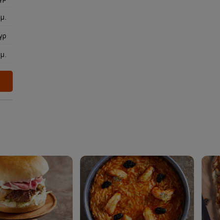
μ.
γρ
μ.