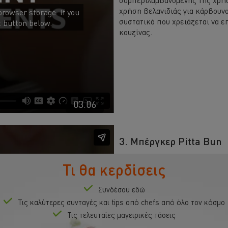
χρήση βελανιδιάς για κάρβουνο
browser storage. If you
συστατικά που χρειάζεται να ε
t button below.
κουζίνας.
03.06
3. Μπέργκερ Pitta Bun
Σε αυτό το βίντεο, η chef Γεωρ
Τι θα κερδίσεις
μπέργκερ pitta but, χρησιμοπ
μαγειρεμένα σε κάρβουνο από β
Συνδέσου εδώ
με βάση τη μαγιονέζα. Ακολούθ
browser storage. If you
Τις καλύτερες συνταγές και tips από chefs από όλο τον κόσμο
πάρε έμπνευση για να φτιάξεις
t button below.
Τις τελευταίες μαγειρικές τάσεις
γεύσεις.