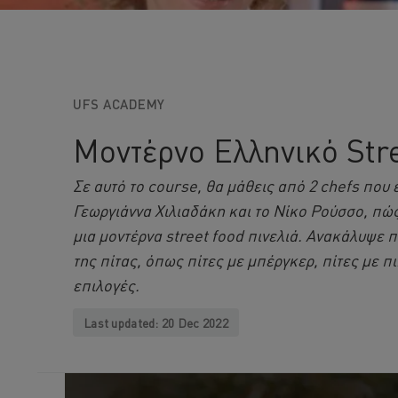
UFS ACADEMY
Μοντέρνο Ελληνικό Str
Σε αυτό το course, θα μάθεις από 2 chefs που 
Γεωργιάννα Χιλιαδάκη και το Νίκο Ρούσσο, πώ
μια μοντέρνα street food πινελιά. Ανακάλυψε 
της πίτας, όπως πίτες με μπέργκερ, πίτες με π
επιλογές.
Last updated:
20 Dec 2022