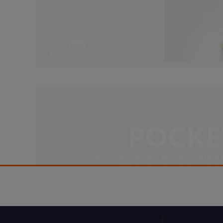
Accept
This video player may use cookies or other 
agree to this please click the Accep
Accept