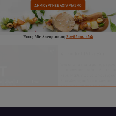
ΔΗΜΙΟΎΡΓΗΣΕ ΛΟΓΑΡΙΑΣΜΌ
03.32
Έχεις ήδη λογαριασμό;
Συνδέσου εδώ
4. Pocket Pitta Bun
Ένα από τα πιάτα με τις μεγαλ
με πικάντικο κοτόπουλο, το οπ
χέρι. Μάθε πώς να φτιάξεις αυ
ξεκινώντας από το πικάντικο μ
browser storage. If you
αβοκάντο και της σάλτσας.
t button below.