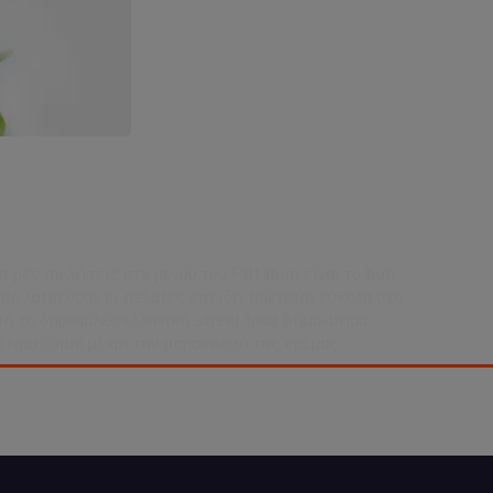
ύτερες πωλήσεις στο μενού του Pittabun είναι το bun
οίο λατρεύουν οι πελάτες επειδή τρώγεται εύκολα στο
τό το δημοφιλές ελληνικό street food βήμα-βήμα,
είγμα cajun μέχρι την παρασκευή της κρέμας