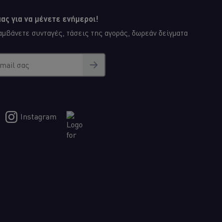
ας για να μένετε ενήμεροι!
μβάνετε συνταγές, τάσεις της αγοράς, δωρεάν δείγματα
email σας
γιάννα Χιλιαδάκη θα μας δείξει πώς φτιάχνει μια
α μανιτάρια, vegan μαγιονέζα, μουστάρδα, χυμό
ιλής ελληνική street food επιλογή για vegans!
Instagram