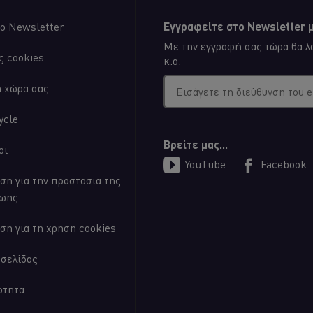
ο Newsletter
Εγγραφείτε στο Newsletter μ
04.40
Με την εγγραφή σας τώρα θα λα
ς cookies
κ.α.
5. Ανοιχτό Pitta Bun
η χώρα σας
Εισάγετε τη διεύθυνση του 
Σε αυτό το βίντεο, η chef Γεωρ
ανοιχτή ελληνική πίτα με ψημέν
ycle
λεμονιού και ρίγανη. Μία δημοφ
browser storage. If you
Βρείτε μας...
οι
t button below.
YouTube
Facebook
ση για την προστασια της
ζωης
ση για τη χρηση cookies
οσελίδας
03.54
ότητα
6. Takeaway & Delivery