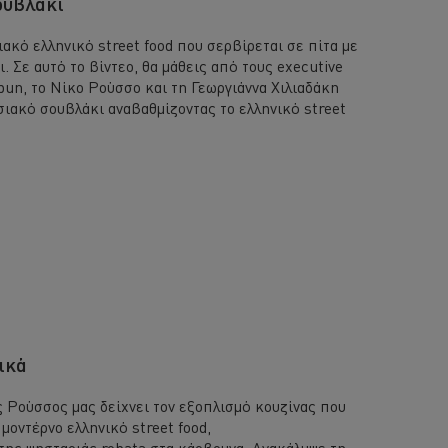
ουβλάκι
ιακό ελληνικό street food που σερβίρεται σε πίτα με
ι. Σε αυτό το βίντεο, θα μάθεις από τους executive
abun, το Νίκο Ρούσσο και τη Γεωργιάννα Χιλιαδάκη
ιακό σουβλάκι αναβαθμίζοντας το ελληνικό street
ικά
ος Ρούσσος μας δείχνει τον εξοπλισμό κουζίνας που
μοντέρνο ελληνικό street food,
ης ψησταριάς robata στα κάρβουνα. Ανακάλυψε τη