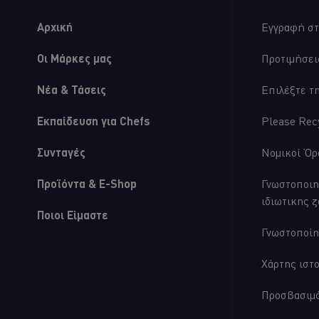
Αρχική
Εγγραφή στ
Οι Μάρκες μας
Προτιμήσει
Νέα & Τάσεις
Επιλέξτε τ
Εκπαίδευση για Chefs
Please Rec
This video player may use cookies or other 
Συνταγές
Νομικοί Όρ
agree to this please click the Accep
Προϊόντα & E-Shop
Γνωστοποιη
Accept
ιδιωτικης 
Ποιοι Είμαστε
Γνωστοποίη
Χάρτης ιστ
Προσβασιμ