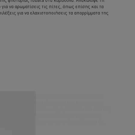
 για να αρωματίσεις τις πίτες, όπως επίσης και τα
πιλέξεις για να ελαχιστοποιήσεις τα απορρίμματα της
γιάννα Χιλιαδάκη μας δείχνει πώς να φτιάξουμε ένα
οιώντας μοσχαρίσια στηθοπλευρά από black Angus
ελανιδιά, τυρί από πάνω, αγγουράκια και δύο σάλτσες
ησε αυτές τις ελληνικές συνταγές βήμα-βήμα και
 διάφορες γαρνιτούρες και να πετύχεις ξεχωριστές