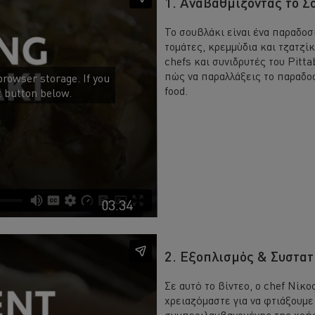
1. Αναβαθμίζοντας το Σ
Το σουβλάκι είναι ένα παραδοσ
τομάτες, κρεμμύδια και τζατζίκ
chefs και συνιδρυτές του Pitt
πώς να παραλλάξεις το παραδοσ
browser storage. If you
food.
t button below.
03.34
2. Εξοπλισμός & Συστατ
Σε αυτό το βίντεο, ο chef Νίκ
χρειαζόμαστε για να φτιάξουμε 
συμπεριλαμβανομένης της χρήσ