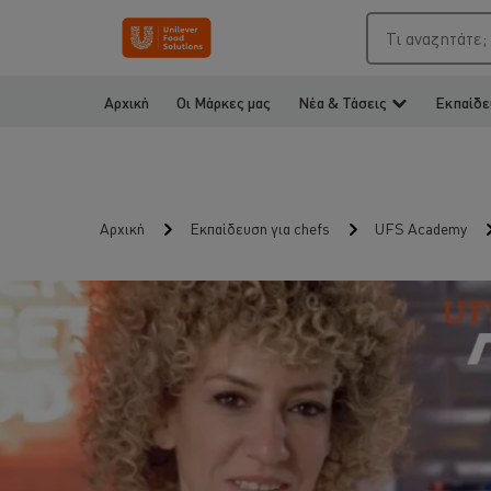
Τι αναζητάτε;
Αρχική
Οι Μάρκες μας
Νέα & Τάσεις
Εκπαίδε
Αρχική
Εκπαίδευση για chefs
UFS Academy