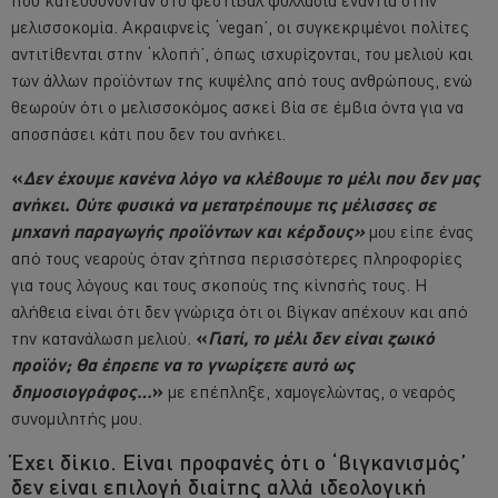
μελισσοκομία. Ακραιφνείς ‘vegan’, οι συγκεκριμένοι πολίτες
αντιτίθενται στην ‘κλοπή’, όπως ισχυρίζονται, του μελιού και
των άλλων προϊόντων της κυψέλης από τους ανθρώπους, ενώ
θεωρούν ότι ο μελισσοκόμος ασκεί βία σε έμβια όντα για να
αποσπάσει κάτι που δεν του ανήκει.
«
Δεν έχουμε κανένα λόγο να κλέβουμε το μέλι που δεν μας
ανήκει. Ούτε φυσικά να μετατρέπουμε τις μέλισσες σε
μηχανή παραγωγής προϊόντων και κέρδους»
μου είπε ένας
από τους νεαρούς όταν ζήτησα περισσότερες πληροφορίες
για τους λόγους και τους σκοπούς της κίνησής τους. Η
αλήθεια είναι ότι δεν γνώριζα ότι οι βίγκαν απέχουν και από
την κατανάλωση μελιού.
«
Γιατί, το μέλι δεν είναι ζωικό
προϊόν; Θα έπρεπε να το γνωρίζετε αυτό ως
δημοσιογράφος…
»
με επέπληξε, χαμογελώντας, ο νεαρός
συνομιλητής μου.
Έχει δίκιο. Είναι προφανές ότι ο ‘βιγκανισμός’
δεν είναι επιλογή διαίτης αλλά ιδεολογική