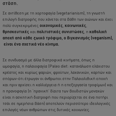
στάση.
Σε αντίθεση με τη χορτοφαγία (vegetarianism), τη γνωστή
επιλογή διατροφής που χάνεται στα βάθη των αιώνων και έχει
πολύ συγκεκριμένες
οικονομικές
,
κοινωνικές
,
θρησκευτικές
και
πολιτιστικές
συνιστώσες
, η
καθολική
αποχή από κάθε ζωικό τρόφιμο, ο βιγκανισμός (veganism),
είναι ένα σχετικά νέο κίνημα.
Σε συνδυασμό με άλλα διατροφικά κινήματα, όπως η
ωμοφαγία, η παλαιοφαγία (Paleo diet: κατανάλωση ελάχιστου
κρέατος και κυρίως ψαριών, φρούτων, λαχανικών, καρπών και
σπόρων-ότι έτρωγαν οι άνθρωποι στην Παλαιολιθική εποχή
και πριν αρχίσει η καλλιέργεια ή η επεξεργασία τροφίμων) και
η πρανοφαγία (η ‘πρανική’ δίαιτα των βουδιστών μοναχών
είναι η ασκητική διατροφή που περιορίζεται σε ένα ποτήρι
τσάι σε ημερήσια βάση) αποτελούν περισσότερο ιδεολογικές
επιλογές νέων ανθρώπων στις δυτικές κοινωνίες.