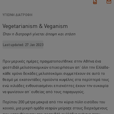
ΥΓΙΕΙΝΗ ΔΙΑΤΡΟΦΗ
Vegetarianism & Veganism
Όταν η διατροφή γίνεται άποψη και στάση
Last updated:
27 Jan 2023
Πριν μερικές ημέρες πραγματοποιήθηκε στην Αθήνα ένα
φεστιβάλ μελισσοκομικών επιχειρήσεων απ’ όλη την Ελλάδα-
κάθε χρόνο δεκάδες μελισσοκόμοι συμμετέχουν σε αυτό το
θεσμό με εκατοντάδες προϊόντα κυψέλης στα περίπτερά τους
ενώ χιλιάδες ενθουσιασμένοι επισκέπτες έχουν την ευκαιρία
να ψωνίσουν απ’ ευθείας από τους παραγωγούς.
Περίπου 200 μέτρα μακριά από την κύρια πύλη εισόδου του
κοινού, μια μικρή ομάδα νεαρών μοίραζε στους διερχόμενους
που κατευθύνονταν στο φεστιβάλ φυλλάδια ενάντια στην