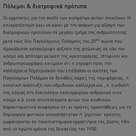
Πόλεμοι & διατροφικά πρότυπα
Οι ερμηνείες για την άνοδο των κινημάτων αυτών ποικίλουν. Η
επικρατέστερη έχει να κάνει με την ανάγκη για αλλαγή των
διατροφικών προτύπων σε μεγάλο τμήμα της ανθρωπότητας
ου
μετά τους δύο Παγκόσμιους Πολέμους του 20
αιώνα που
προκάλεσαν κατακόρυφη αύξηση της φτώχειας σε όλο τον
κόσμο και απότομη μείωση της κρεατοφαγίας. Ιστορικοί και
ανθρωπογεωγράφοι εκτιμούν ότι η στροφή προς την
καλλιέργεια δημητριακών που επέβαλαν οι νικητές των
Παγκόσμιων Πολέμων σε δεκάδες χώρες της περιφέρειας, η
εντατική ανάπτυξη των υβριδικών καλλιεργειών , η ‘εισβολή’
της σόγιας στο διαιτολόγιο εκατομμυρίων ανθρώπων στον
κόσμο κ.ά. είναι αποτελέσματα αυτών των συνθηκών.
Χαρακτηριστικά αναφέρουν ότι οι πρώτες προσπάθειες για τη
δημιουργία φυτικών υποκατάστατων ή ‘μιμητών’ κρέατος
εμφανίζονται σε πανεπιστημιακά εργαστήρια της Δύσης ήδη
από τα πρώτα χρόνια της δεκαετίας του 1950.