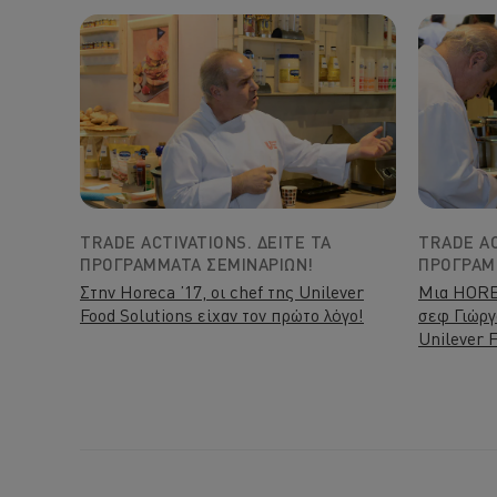
TRADE ACTIVATIONS. ΔΕΊΤΕ ΤΑ
TRADE AC
ΠΡΟΓΡΆΜΜΑΤΑ ΣΕΜΙΝΑΡΊΩΝ!
ΠΡΟΓΡΆΜ
Στην Horeca ’17, οι chef της Unilever
Μια HORE
Food Solutions είχαν τον πρώτο λόγο!
σεφ Γιώργ
Unilever F