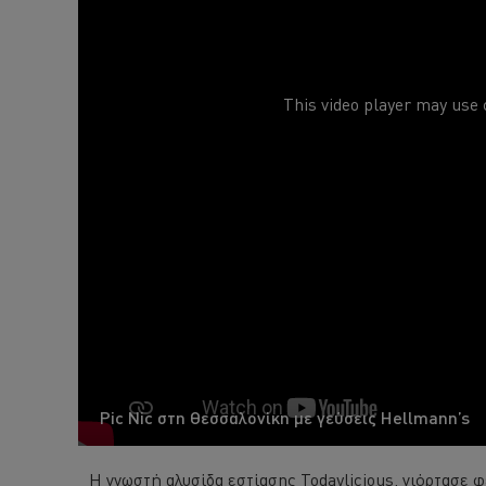
This video player may use 
Pic Nic στη Θεσσαλονίκη με γεύσεις Hellmann’s
Η γνωστή αλυσίδα εστίασης Todaylicious, γιόρτασε φ