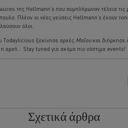
auces της Hellmann’s που συμπλήρωναν τέλεια τις 
ουλο. Πλέον οι νέες γεύσεις Hellmann’s έχουν τοπ
ολαύσουν όλοι.
ου Todaylicious ξεκίνησε αρχές
Μαΐου
και διήρκησε ό
η αρχή… Stay tuned για ακόμα πιο νόστιμα events!
Σχετικά άρθρα