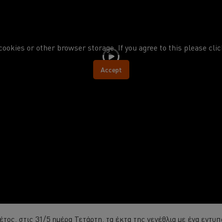
cookies or other browser storage. If you agree to this please cli
Accept
έτος, στις 31/5 ημέρα Τετάρτη, τα έκτα της γενέθλια με ένα εντ