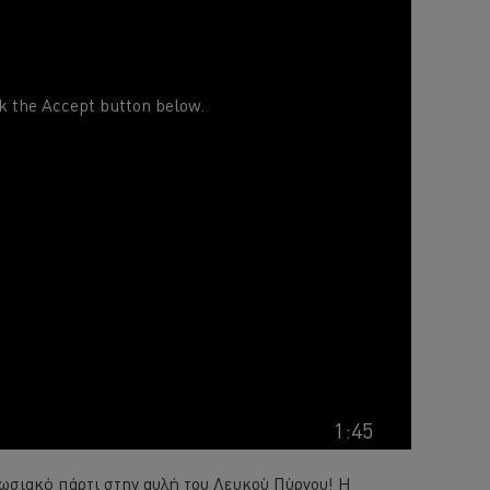
ck the Accept button below.
1:45
υπωσιακό πάρτι στην αυλή του Λευκού Πύργου! Η