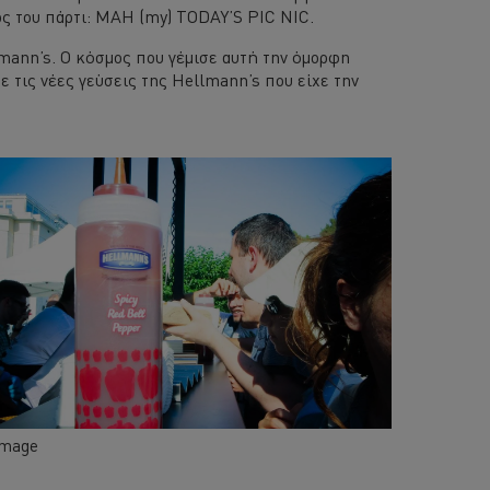
τλος του πάρτι: ΜΑΗ (my) TODAY’S PIC NIC.
lmann’s. Ο κόσμος που γέμισε αυτή την όμορφη
ε τις νέες γεύσεις της Hellmann’s που είχε την