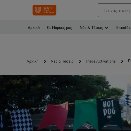
Τι αναζητάτε;
Αρχική
Οι Μάρκες μας
Νέα & Τάσεις
Εκπαίδε
P
Αρχική
Νέα & Τάσεις
Trade Activations