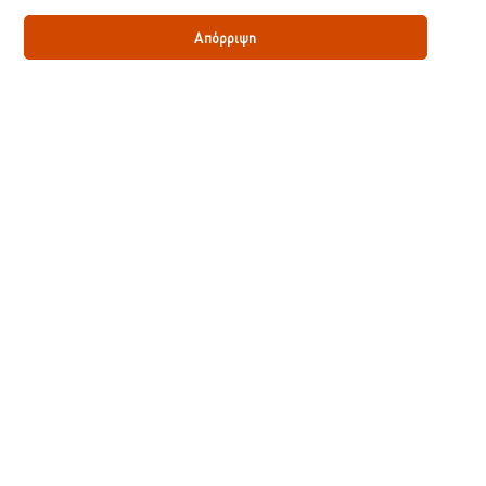
Πίκλες φρούτων.
Βασική λειτουργία Rotovap.
Απόρριψη
Προτάσεις Pairing
Ρύθμιση γεύσης
Μάθετε περισσότερα για τα σεμινάρια