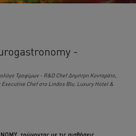
eurogastronomy -
εχνολόγο Τροφίμων - R&D Chef Δημήτρη Κονταράτο,
 Executive Chef στο Lindos Blu, Luxury Hotel &
MY, τρώγοντας με τις αισθήσεις