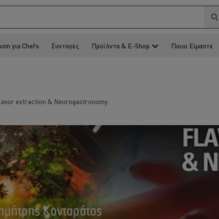
υση για Chefs
Συνταγές
Προϊόντα & E-Shop
Ποιοι Είμαστε
lavor extraction & Neurogastronomy