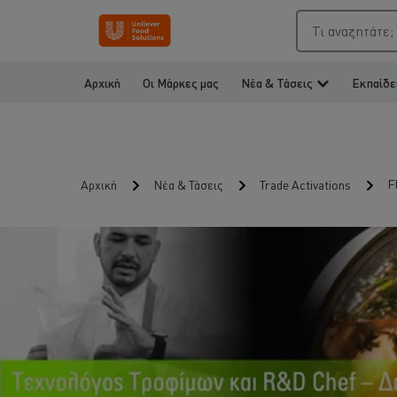
Τι αναζητάτε;
Αρχική
Οι Μάρκες μας
Νέα & Τάσεις
Εκπαίδε
F
Αρχική
Νέα & Τάσεις
Trade Activations