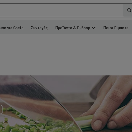
υση για Chefs
Συνταγές
Προϊόντα & E-Shop
Ποιοι Είμαστε
7
)