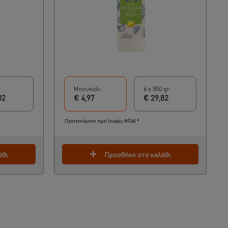
Μπουκάλι
6 x 850 gr
02
€ 4,97
€ 29,82
Προτεινόμενη τιμή (χωρίς ΦΠΑ) *
άθι
Προσθήκη στο καλάθι