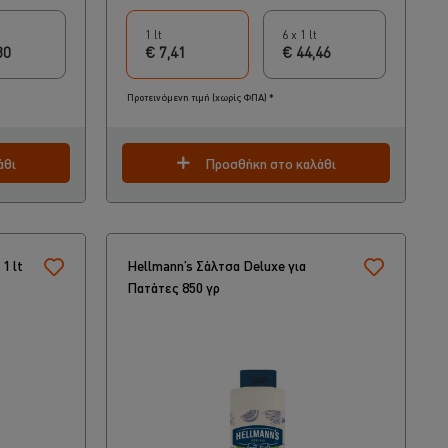
1 lt
6 x 1 lt
80
€ 7,41
€ 44,46
Προτεινόμενη τιμή (χωρίς ΦΠΑ) *
άθι
Προσθήκη στο καλάθι
1 lt
Hellmann’s Σάλτσα Deluxe για
Πατάτες 850 γρ