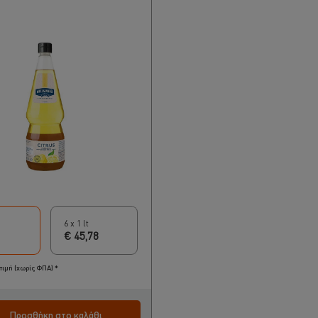
6 x 1 lt
€ 45,78
τιμή (χωρίς ΦΠΑ) *
Προσθήκη στο καλάθι