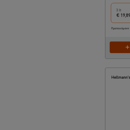
3 lt
€ 19,8
Προτεινόμενη 
Hellmann's