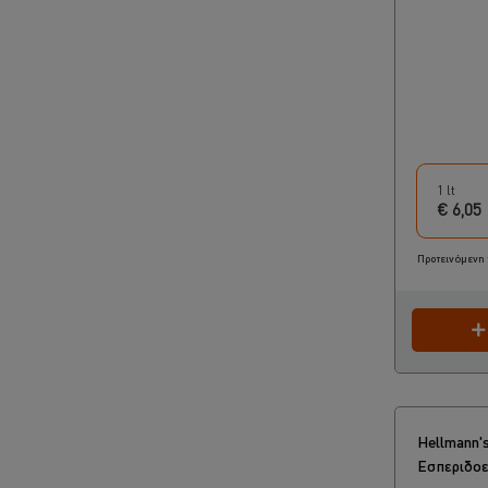
1 lt
€ 6,05
Προτεινόμενη 
Hellmann'
Εσπεριδοει