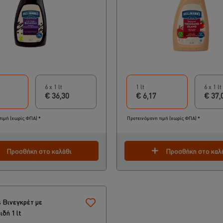
6 x 1 lt
1 lt
6 x 1 lt
€ 36,30
€ 6,17
€ 37,
τιμή (χωρίς ΦΠΑ) *
Προτεινόμενη τιμή (χωρίς ΦΠΑ) *
Προσθήκη στο καλάθι
Προσθήκη στο καλ
s Βινεγκρέτ με
δή 1 lt