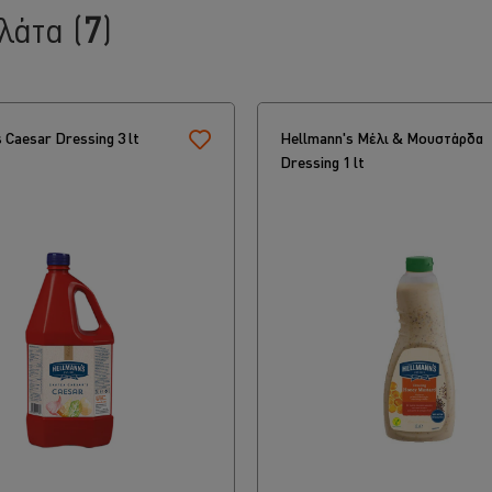
αλάτα
(
7
)
 Caesar Dressing 3 lt
Hellmann's Μέλι & Μουστάρδα
Dressing 1 lt