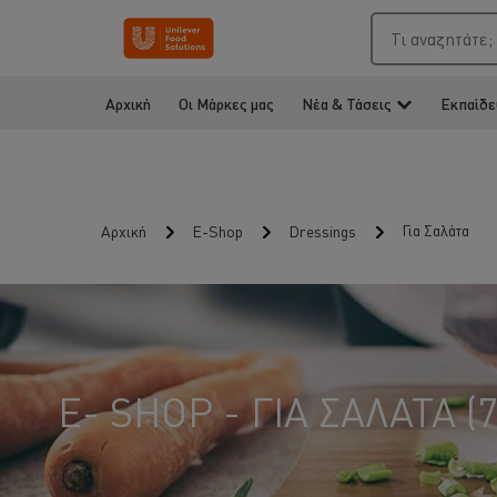
Τι αναζητάτε;
Αρχική
Οι Μάρκες μας
Νέα & Τάσεις
Εκπαίδε
Για Σαλάτα
Αρχική
E-Shop
Dressings
E- SHOP - ΓΙΑ ΣΑΛΆΤΑ (