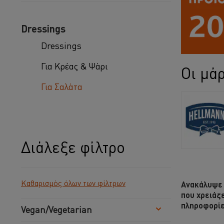
Dressings
Dressings
Για Κρέας & Ψάρι
Οι μά
Για Σαλάτα
Διάλεξε φίλτρο
Καθαρισμός όλων των φίλτρων
Ανακάλυψε 
που χρειάζε
πληροφορίες
Vegan/Vegetarian