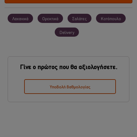
Λαχανικά
Ορεκτικά
Σαλάτες
Κοτόπουλο
Delivery
Γίνε ο πρώτος που θα αξιολογήσετε.
Υποβολή βαθμολογίας
Χρησιμοποιούμε cookies ( και παρόμοιες τεχνικές)
προκειμένου να βελτιώσουμε την εμπειρία σας στον ιστότοπό
μας. Τα Cookies σας βοηθούν να απολαμβάνετε κάποιες
δυνατότητες ( όπως να αποθηκεύετε επιγραμμικά το « καλάθι
αγορών» σας) την λειτουργία κοινωνικής δικτύωσης ( για το