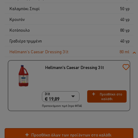
Καλαμπόκι Σπυρί
50 γρ
Κρουτόν
40 γρ
Κοτόπουλο
80 γρ
Γραβιέρα τριμμένη
40 γρ
Hellmann's Caesar Dressing 3 lt
80 ml
Hellmann's Caesar Dressing 3 lt
3 lt
Προσθήκη στο
3 lt
€ 19,89
καλάθι
€ 19,89
Προτεινόμενη τιμή (προ ΦΠΑ)
3 x 3 lt
€ 59,67
Προσθήκη όλων των προϊόντων στο καλάθι