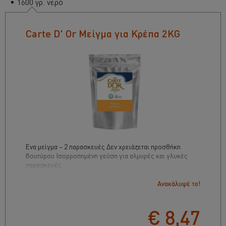
1600 γρ. νερό
Carte D' Or Μείγμα για Κρέπα 2KG
Ένα μείγμα – 2 παρασκευές Δεν χρειάζεται προσθήκη
βουτύρου Ισορροπημένη γεύση για αλμυρές και γλυκές
παρασκευές
Ανακάλυψέ το!
€ 8,47
0
0