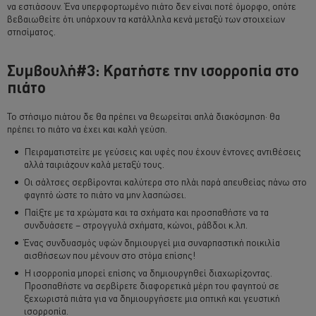
να εστιάσουν. Ένα υπερφορτωμένο πιάτο δεν είναι ποτέ όμορφο, οπότε
βεβαιωθείτε ότι υπάρχουν τα κατάλληλα κενά μεταξύ των στοιχείων
στησίματος.
Συμβουλή#3: Κρατήστε την ισορροπία στο
πιάτο
Το στήσιμο πιάτου δε θα πρέπει να θεωρείται απλά διακόσμηση· θα
πρέπει το πιάτο να έχει και καλή γεύση.
Πειραματιστείτε με γεύσεις και υφές που έχουν έντονες αντιθέσεις
αλλά ταιριάζουν καλά μεταξύ τους.
Οι σάλτσες σερβίρονται καλύτερα στο πλάι παρά απευθείας πάνω στο
φαγητό ώστε το πιάτο να μην λασπώσει.
Παίξτε με τα χρώματα και τα σχήματα και προσπαθήστε να τα
συνδυάσετε – στρογγυλά σχήματα, κώνοι, ράβδοι κ.λπ.
Ένας συνδυασμός υφών δημιουργεί μια συναρπαστική ποικιλία
αισθήσεων που μένουν στο στόμα επίσης!
Η ισορροπία μπορεί επίσης να δημιουργηθεί διαχωρίζοντας.
Προσπαθήστε να σερβίρετε διαφορετικά μέρη του φαγητού σε
ξεχωριστά πιάτα για να δημιουργήσετε μια οπτική και γευστική
ισορροπία.