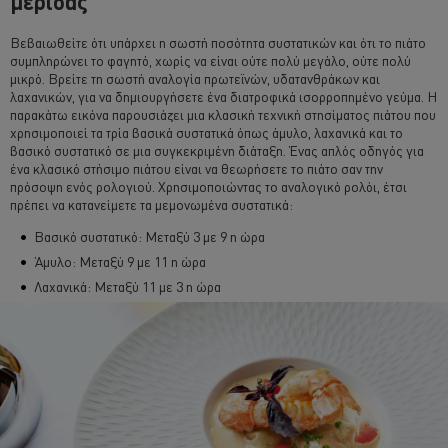
μερίδας
Βεβαιωθείτε ότι υπάρχει η σωστή ποσότητα συστατικών και ότι το πιάτο
συμπληρώνει το φαγητό, χωρίς να είναι ούτε πολύ μεγάλο, ούτε πολύ
μικρό. Βρείτε τη σωστή αναλογία πρωτεϊνών, υδατανθράκων και
λαχανικών, για να δημιουργήσετε ένα διατροφικά ισορροπημένο γεύμα. Η
παρακάτω εικόνα παρουσιάζει μια κλασική τεχνική στησίματος πιάτου που
χρησιμοποιεί τα τρία βασικά συστατικά όπως άμυλο, λαχανικά και το
βασικό συστατικό σε μια συγκεκριμένη διάταξη. Ένας απλός οδηγός για
ένα κλασικό στήσιμο πιάτου είναι να θεωρήσετε το πιάτο σαν την
πρόσοψη ενός ρολογιού. Χρησιμοποιώντας το αναλογικό ρολόι, έτσι
πρέπει να κατανείμετε τα μεμονωμένα συστατικά:
Βασικό συστατικό: Μεταξύ 3 με 9 η ώρα
Άμυλο: Μεταξύ 9 με 11 η ώρα
Λαχανικά: Μεταξύ 11 με 3 η ώρα