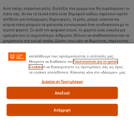
Χρησιμοποιούμε cookies ( και παρόμοιες τεχνικές)
Αυτό παίζει σημαντικό ρόλο. Επιλέξτε ένα χρώμα που θα συμπληρώνει το
προκειμένου να βελτιώσουμε την εμπειρία σας στον
πιάτο σας. Αν και τα λευκά πιάτα είναι δημοφιλή καθώς παρέχουν υψηλή
ιστότοπό μας. Τα Cookies σας βοηθούν να απολαμβάνετε
αντίθεση για πολύχρωμες δημιουργίες, τα μπλε, μαύρα, κόκκινα και
κάποιες δυνατότητες ( όπως να αποθηκεύετε επιγραμμικά
κίτρινα πιάτα μπορούν να φαίνονται εντυπωσιακά όταν συνδυαστούν με το
το « καλάθι αγορών» σας) την λειτουργία κοινωνικής
σωστό φαγητό. Σε αυτή την ψηφιακή εποχή, το φαγητό είναι εύκολα μια
δικτύωσης ( για το facebook, Instagram κλπ) και να
εμπειρία που οι περισσότεροι άνθρωποι θέλουν να απαθανατίσουν και να
διαμορφώνονται τα μηνύματα και να εμφανίζονται οι
μοιραστούν στα social media. Δώστε τους κάτι να θυμούνται, παρέχοντας
διαφημίσεις προσαρμοσμένες στα ενδιαφέροντά σας ( στον
πολύχρωμες συνθέσεις φαγητού που μπορούν αμέσως να ανυψώσουν
ιστότοπό μας και αλλού). Επίσης μας βοηθούν να
ακόμη και τα πιο συνηθισμένα συστατικά στο φαγητό που σερβίρετε. Μια
καταλάβουμε πως χρησιμοποιείται ο ιστότοπός μας.
συμβουλή είναι να βεβαιωθείτε ότι υπάρχει σωστή ισορροπία χρώματος
Μπορείτε να διαβάσετε την
Γνωστοποίηση για τη χρηση
και ότι το πράσινο να είναι το πρώτο χρώμα που βλέπουν οι πελάτες σας·
Cookies
ή να διαχειριστείτε τις προτιμήσεις σας ως προς
είναι το χρώμα που αιχμαλωτίζει το βλέμμα των περισσότερων
τα cookies οποτεδήποτε. Κάνοντας κλικ στο «Δέχομαι», μας
ανθρώπων όταν πρόκειται για φαγητό.
δίνετε την συναίνεσή σας για την χρήση cookies.
Διαχείριση Προτιμήσεων
Αποδοχή
Απόρριψη