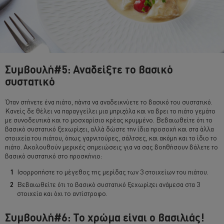
Συμβουλή#5: Αναδείξτε το βασικό
συστατικό
Όταν στήνετε ένα πιάτο, πάντα να αναδεικνύετε το βασικό του συστατικό.
Κανείς δε θέλει να παραγγείλει μια μπριζόλα και να βρει το πιάτο γεμάτο
με συνοδευτικά και το μοσχαρίσιο κρέας κρυμμένο. Βεβαιωθείτε ότι το
βασικό συστατικό ξεχωρίζει, αλλά δώστε την ίδια προσοχή και στα άλλα
στοιχεία του πιάτου, όπως γαρνιτούρες, σάλτσες, και ακόμη και το ίδιο το
πιάτο. Ακολουθούν μερικές σημειώσεις για να σας βοηθήσουν βάλετε το
βασικό συστατικό στο προσκήνιο:
Ισορροπήστε το μέγεθος της μερίδας των 3 στοιχείων του πιάτου.
Βεβαιωθείτε ότι το βασικό συστατικό ξεχωρίζει ανάμεσα στα 3
στοιχεία και όχι το αντίστροφο.
Συμβουλή#6: Το χρώμα είναι ο βασιλιάς!