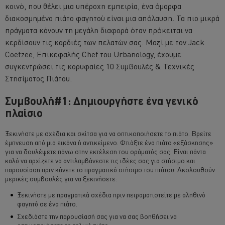
κοινό, που θέλει μια υπέροχη εμπειρία, ένα όμορφα
διακοσμημένο πιάτο φαγητού είναι μια απόλαυση. Τα πιο μικρά
πράγματα κάνουν τη μεγάλη διαφορά όταν πρόκειται να
κερδίσουν τις καρδιές των πελατών σας. Μαζί με τον Jack
Coetzee, Επικεφαλής Chef του Urbanology, έχουμε
συγκεντρώσει τις κορυφαίες 10 Συμβουλές & Τεχνικές
Στησίματος Πιάτου.
Συμβουλή#1: Δημιουργήστε ένα γενικό
πλαίσιο
Ξεκινήστε με σχέδια και σκίτσα για να οπτικοποιήσετε το πιάτο. Βρείτε
έμπνευση από μια εικόνα ή αντικείμενο. Φτιάξτε ένα πιάτο «εξάσκησης»
για να δουλέψετε πάνω στην εκτέλεση του οράματός σας. Είναι πάντα
καλό να αρχίζετε να αντιλαμβάνεστε τις ιδέες σας για στήσιμο και
παρουσίαση πριν κάνετε το πραγματικό στήσιμο του πιάτου. Ακολουθούν
μερικές συμβουλές για να ξεκινήσετε:
Ξεκινήστε με πραγματικά σχέδια πριν πειραματιστείτε με αληθινό
φαγητό σε ένα πιάτο.
Σχεδιάστε την παρουσίασή σας για να σας βοηθήσει να