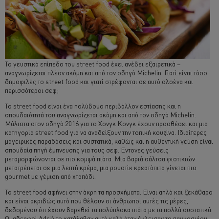
Το γευστικό επίπεδο του street food έχει ανέβει εξαιρετικά –
αναγνωρίζεται πλέον ακόμη και από τον οδηγό Michelin. Γιατί είναι τόσο
δημοφιλές το street food και γιατί στρέφονται σε αυτό ολοένα και
περισσότεροι σεφ;
Το street food είναι ένα πολύβουο περιβάλλον εστίασης και η
σπουδαιότητά του αναγνωρίζεται ακόμη και από τον οδηγό Michelin.
Μάλιστα στον οδηγό 2016 για το Χονγκ Κονγκ έχουν προσθέσει και μια
κατηγορία street food για να αναδείξουν την τοπική κουζίνα. Ιδιαίτερες
μαγειρικές παραδόσεις και συστατικά, καθώς και η αυθεντική γεύση είναι
σπουδαία πηγή έμπνευσης για τους σεφ. Έντονες γεύσεις
μεταμορφώνονται σε πιο κομψά πιάτα. Μια βαριά σάλτσα φιστικιών
μετατρέπεται σε μια λεπτή κρέμα, μια ρουστίκ κρεατόπιτα γίνεται πιο
gourmet με γέμιση από χταπόδι.
Το street food αφήνει στην άκρη τα προσχήματα. Είναι απλό και ξεκάθαρο
και είναι ακριβώς αυτό που θέλουν οι άνθρωποι αυτές τις μέρες,
δεδομένου ότι έχουν βαρεθεί τα πολύπλοκα πιάτα με τα πολλά συστατικά.
Οι αδερφοί Adrià το κατάλαβαν αυτό καλά όταν έκλεισαν το παγκοσμίου