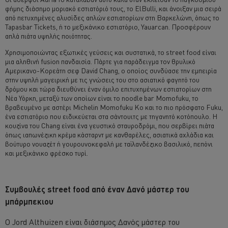
φήμης διάσημο μοριακό εστιατόριό τους, το ElBulli, και άνοιξαν μια σειρά
από πετυχημένες αλυσίδες απλών εστιατορίων στη Βαρκελώνη, όπως το
Tapasbar Tickets, ή το μεξικάνικο εστιατόριο, Yauarcan. Προσφέρουν
απλά πιάτα υψηλής ποιότητας.
Χρησιμοποιώντας εξωτικές γεύσεις και συστατικά, το street food είναι
μια αληθινή fusion πανδαισία. Πάρτε για παράδειγμα τον θρυλικό
Αμερικανο-Κορεάτη σεφ David Chang, ο οποίος συνδύασε την εμπειρία
στην υψηλή μαγειρική με τις γνώσεις του στο ασιατικό φαγητό του
δρόμου και τώρα διευθύνει έναν όμιλο επιτυχημένων εστιατορίων στη
Νέα Υόρκη, μεταξύ των οποίων είναι το noodle bar Momofuku, το
βραβευμένο με αστέρι Michelin Momofuku Ko και το πιο πρόσφατο Fuku,
ένα εστιατόριο που ειδικεύεται στα σάντουιτς με τηγανητό κοτόπουλο. Η
κουζίνα του Chang είναι ένα γευστικό σταυροδρόμι, που σερβίρει πιάτα
όπως ιαπωνέζικη κρέμα κάσταρντ με κανθαρέλες, ασιατικά αχλάδια και
βούτυρο νουαζέτ ή γουρουνοκεφαλή με ταϊλανδέζικο βασιλικό, πεπόνι
και μεξικάνικο φρέσκο τυρί.
Συμβουλές street food από έναν Δανό μάστερ του
μπάρμπεκιου
Ο Jord Althuizen είναι διάσημος Δανός μάστερ του