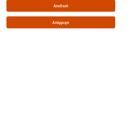
Αποδοχή
Απόρριψη
NEWSLETTER
Πάντα κάτι νέο ετοιμάζουμε στην κουζίνα της Knorr
Professional!
Kάντε εγγραφή στο newsletter μας, για να
ενημερώνεστε!
Εγγραφείτε τώρα