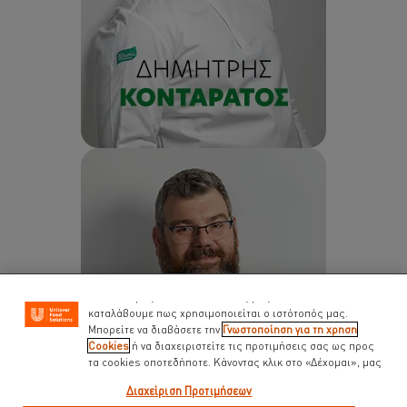
Χρησιμοποιούμε cookies ( και παρόμοιες τεχνικές)
προκειμένου να βελτιώσουμε την εμπειρία σας στον
ιστότοπό μας. Τα Cookies σας βοηθούν να απολαμβάνετε
κάποιες δυνατότητες ( όπως να αποθηκεύετε επιγραμμικά
το « καλάθι αγορών» σας) την λειτουργία κοινωνικής
δικτύωσης ( για το facebook, Instagram κλπ) και να
διαμορφώνονται τα μηνύματα και να εμφανίζονται οι
διαφημίσεις προσαρμοσμένες στα ενδιαφέροντά σας ( στον
ιστότοπό μας και αλλού). Επίσης μας βοηθούν να
καταλάβουμε πως χρησιμοποιείται ο ιστότοπός μας.
Μπορείτε να διαβάσετε την
Γνωστοποίηση για τη χρηση
Cookies
ή να διαχειριστείτε τις προτιμήσεις σας ως προς
τα cookies οποτεδήποτε. Κάνοντας κλικ στο «Δέχομαι», μας
δίνετε την συναίνεσή σας για την χρήση cookies.
Διαχείριση Προτιμήσεων