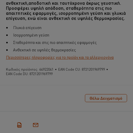
ανθεκτική,αποδοτική και ταυτόχρονα άκρως γευστική.
Προσφέρει υψηλή απόδοση, σταθερότητα στις πιο
απαιτητικές εφαρμογές, ισορροπημένη γεύση και γλυκιά
επίγευση, ενώ είναι ανθεκτική σε υψηλές θερμοκρασίες.
Γλυκιά επίγευση
Ισορροπημένη γεύση
Σταθερότητα και στις πιο απαιτητικές εφαρμογές
Ανθεκτική σε υψηλές θερμοκρασίες
Περισσότερες πληροφορίες για το προϊόν και τα αλλεργιογόνα
Κωδικός προϊόντος:
64922041
•
EAN Code CU:
8721201969799
•
EAN Code DU:
8721201969799
Θέλω Δειγματισμό