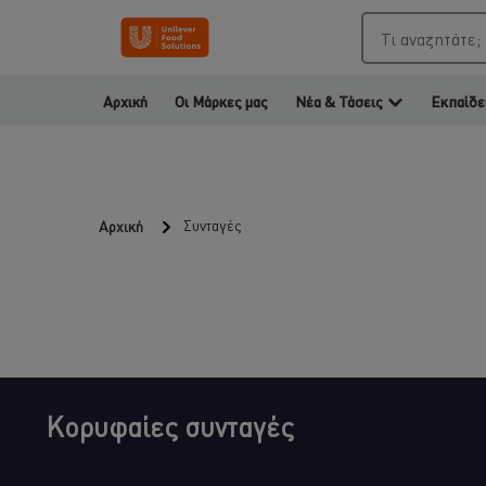
Τι αναζητάτε;
Αρχική
Οι Μάρκες μας
Νέα & Τάσεις
Εκπαίδε
Συνταγές
Αρχική
Κορυφαίες συνταγές