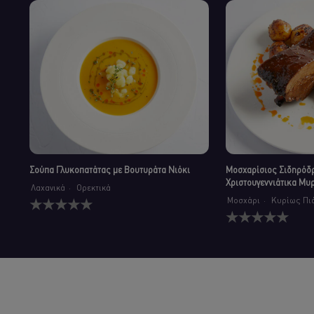
Σούπα Γλυκοπατάτας με Βουτυράτα Νιόκι
Μοσχαρίσιος Σιδηρόδ
Χριστουγεννιάτικα Μυ
Λαχανικά
Ορεκτικά
Δεν
Μοσχάρι
Κυρίως Πι
υποβλήθηκαν
Δεν
αξιολογήσεις
υποβλήθηκαν
για
αξιολογήσεις
αυτό
για
το
αυτό
recipe
το
recipe