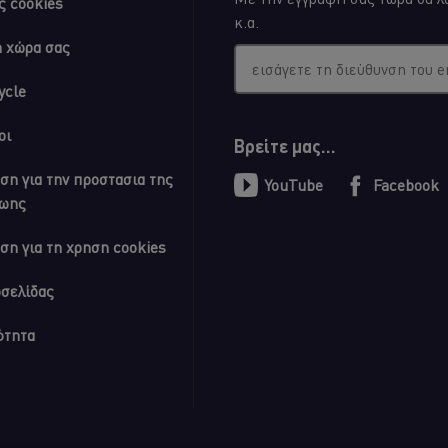
ς cookies
κ.α.
η χώρα σας
εισάγετε τη διεύθυνση του e
ycle
οι
Βρείτε μας...
ση για την προστασια της
YouTube
Facebook
ζωης
ση για τη χρηση cookies
οσελίδας
ότητα