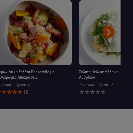
ιμωνιάτικη Σαλάτα Panzarella με
Σαλάτα Κέιλ με Μήλο και Φρυγα
λύχρωμες Αποχρώσεις
Αμύγδαλο
αχανικά
Ορεκτικά
Λαχανικά
Ορεκτικά
Δεν
(1)
έση
υποβλήθηκαν
αθμολογία
αξιολογήσεις
υτού
για
ου
αυτό
ειμωνιάτικη
το
αλάτα
recipe
anzarella
ε