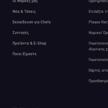
Οι Μάρκες μας
Προτιμήσει
Νέα & Τάσεις
Επιλέξτε τ
Εκπαίδευση για Chefs
Please Rec
Συνταγές
Νομικοί Όρ
Προϊόντα & E-Shop
Γνωστοποιη
ιδιωτικης 
Ποιοι Είμαστε
Γνωστοποίη
Χάρτης ιστ
Προσβασιμ